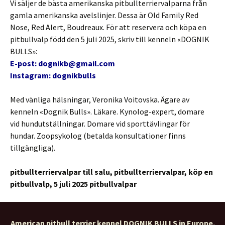
Vi säljer de bästa amerikanska pitbullterriervalparna från
gamla amerikanska avelslinjer. Dessa är Old Family Red
Nose, Red Alert, Boudreaux. För att reservera och köpa en
pitbullvalp född den 5 juli 2025, skriv till kenneln «DOGNIK
BULLS»:
E-post: dognikb@gmail.com
Instagram: dognikbulls
Med vänliga hälsningar, Veronika Voitovska. Ägare av
kenneln «Dognik Bulls». Läkare. Kynolog-expert, domare
vid hundutställningar. Domare vid sporttävlingar för
hundar. Zoopsykolog (betalda konsultationer finns
tillgängliga).
pitbullterriervalpar till salu, pitbullterriervalpar, köp en
pitbullvalp, 5 juli 2025 pitbullvalpar
American pitbull terrier kennel DOGNIK BULLS in Europe.