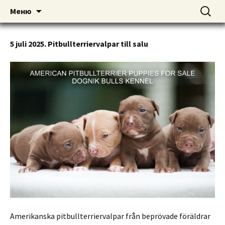
American pitbull terrier kennel DOGNIK
DOGNIK BULLS
Перейти
Найти:
Меню
к
BULLS Europe. ADBA registered. APBT
содержимому
puppies for sale. Worldwide shipping
5 juli 2025. Pitbullterriervalpar till salu
Amerikanska pitbullterriervalpar från beprövade föräldrar