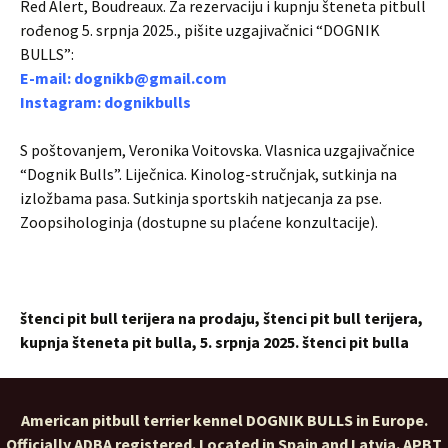
Red Alert, Boudreaux. Za rezervaciju i kupnju šteneta pitbull
rođenog 5. srpnja 2025., pišite uzgajivačnici “DOGNIK
BULLS”:
E-mail: dognikb@gmail.com
Instagram: dognikbulls
S poštovanjem, Veronika Voitovska. Vlasnica uzgajivačnice
“Dognik Bulls”. Liječnica. Kinolog-stručnjak, sutkinja na
izložbama pasa. Sutkinja sportskih natjecanja za pse.
Zoopsihologinja (dostupne su plaćene konzultacije).
štenci pit bull terijera na prodaju, štenci pit bull terijera,
kupnja šteneta pit bulla, 5. srpnja 2025. štenci pit bulla
American pitbull terrier kennel DOGNIK BULLS in Europe.
Officially ADBA registered. Located in Spain and Latvia. APBT