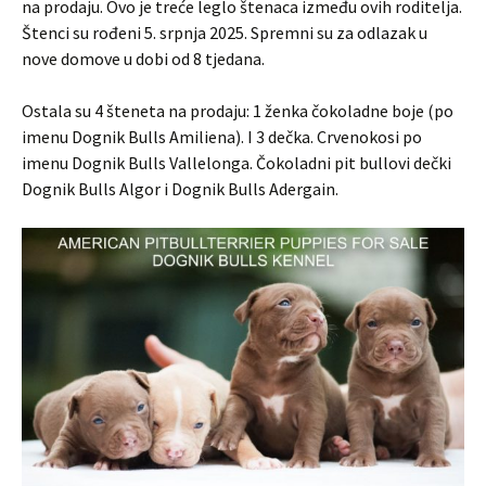
na prodaju. Ovo je treće leglo štenaca između ovih roditelja.
Štenci su rođeni 5. srpnja 2025. Spremni su za odlazak u
nove domove u dobi od 8 tjedana.
Ostala su 4 šteneta na prodaju: 1 ženka čokoladne boje (po
imenu Dognik Bulls Amiliena). I 3 dečka. Crvenokosi po
imenu Dognik Bulls Vallelonga. Čokoladni pit bullovi dečki
Dognik Bulls Algor i Dognik Bulls Adergain.