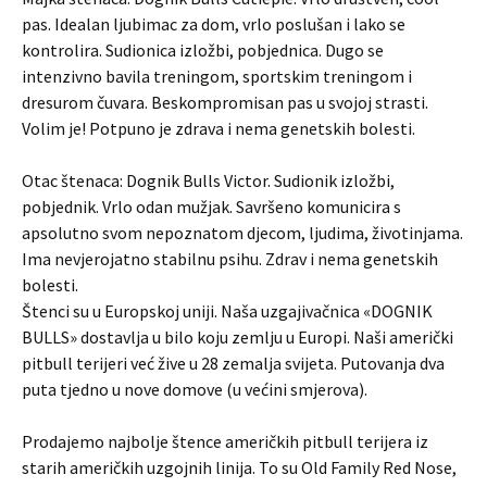
pas. Idealan ljubimac za dom, vrlo poslušan i lako se
kontrolira. Sudionica izložbi, pobjednica. Dugo se
intenzivno bavila treningom, sportskim treningom i
dresurom čuvara. Beskompromisan pas u svojoj strasti.
Volim je! Potpuno je zdrava i nema genetskih bolesti.
Otac štenaca: Dognik Bulls Victor. Sudionik izložbi,
pobjednik. Vrlo odan mužjak. Savršeno komunicira s
apsolutno svom nepoznatom djecom, ljudima, životinjama.
Ima nevjerojatno stabilnu psihu. Zdrav i nema genetskih
bolesti.
Štenci su u Europskoj uniji. Naša uzgajivačnica «DOGNIK
BULLS» dostavlja u bilo koju zemlju u Europi. Naši američki
pitbull terijeri već žive u 28 zemalja svijeta. Putovanja dva
puta tjedno u nove domove (u većini smjerova).
Prodajemo najbolje štence američkih pitbull terijera iz
starih američkih uzgojnih linija. To su Old Family Red Nose,