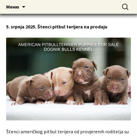
American pitbull terrier kennel DOGNIK
DOGNIK BULLS
Перейти
Найти:
Меню
к
BULLS Europe. ADBA registered. APBT
содержимому
puppies for sale. Worldwide shipping
5. srpnja 2025. Štenci pitbul terijera na prodaju
Štenci američkog pitbul terijera od provjerenih roditelja su