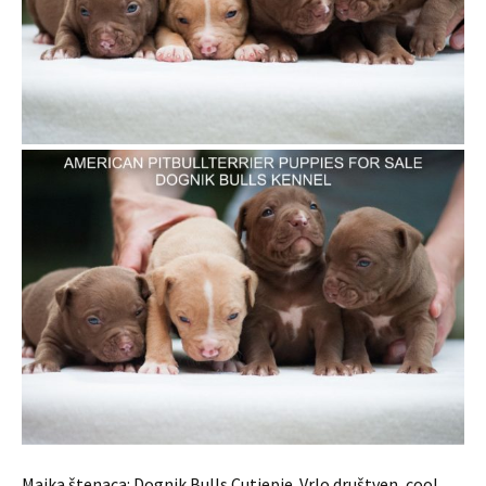
Majka štenaca: Dognik Bulls Cutiepie. Vrlo društven, cool