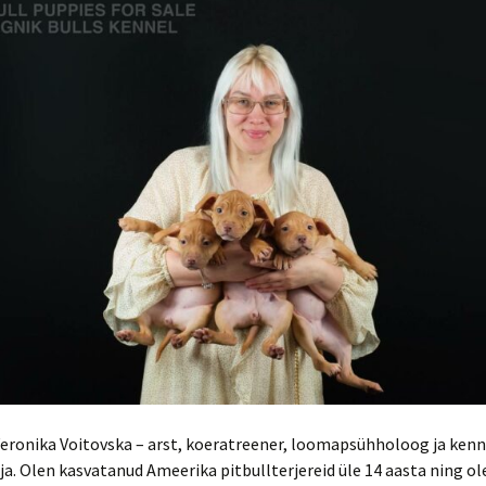
eronika Voitovska – arst, koeratreener, loomapsühholoog ja kenn
ja. Olen kasvatanud Ameerika pitbullterjereid üle 14 aasta ning o