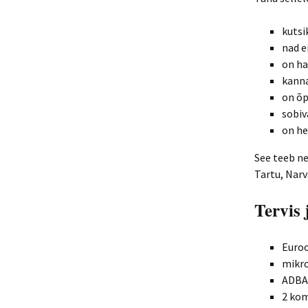
kutsi
nad e
on ha
kanna
on õ
sobiv
on he
See teeb ne
Tartu, Narv
Tervis 
Euro
mikro
ADBA 
2 kom