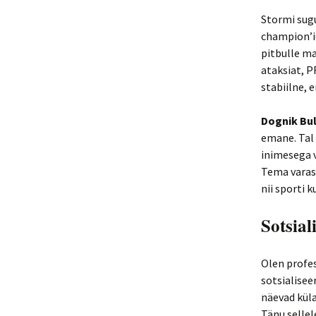
Stormi sug
champion’id
pitbulle ma
ataksiat, P
stabiilne, 
Dognik Bul
emane. Tal
inimesega v
Tema varas
nii sporti k
Sotsial
Olen profe
sotsialisee
näevad küla
Tänu sellel