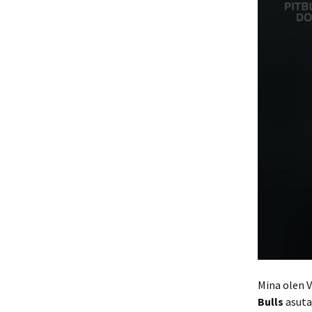
Mina olen V
Bulls
asuta