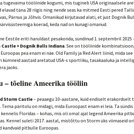
 tugevaima tööliinide kogumi, mis tugineb USA originaalsele are
 elavad täna 28 riigis ning nende seas ka mitmed Eesti pered Talli
vas, Pärnus ja Jõhvis. Omanikud kirjutavad alati, et just Dognik Bull
närvisüsteemiga koerad, keda nad on kunagi omanud.
 Eestile eriti haruldast pesakonda, sündinud 1. septembril 2025 
 Castle × Dognik Bulls Indiana
. See on tööliinide kombinatsioon
Euroopas pea enam ei näe. Old Family ja Red Alert liinid, mida see
 kümneid aastaid aretatud USA-s sportliku, tasakaaluka ja intelli
ra jaoks.
u – tõeline Ameerika tööliin
ild Storm Castle
– peaaegu 10-aastane, kuid endiselt erakordselt t
. Tema päritolu on midagi, mida Euroopast enam ei leia. Ta sündis
kennelis Floridas – kohas, mis oli omal ajal legend Ameerika pitbu
. Kennel suleti 2017. aastal, mistõttu on Storm üks viimaseid or
 kandvaid pitbulle Euroopas.