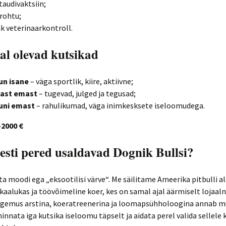
audivaktsiin;
irohtu;
lik veterinaarkontroll.
al olevad kutsikad
un isane
– väga sportlik, kiire, aktiivne;
nast emast
– tugevad, julged ja tegusad;
uuni emast
– rahulikumad, väga inimkesksete iseloomudega.
–2000 €
esti pered usaldavad Dognik Bullsi?
ta moodi ega „eksootilisi värve“. Me säilitame Ameerika pitbulli 
akaalukas ja töövõimeline koer, kes on samal ajal äärmiselt lojaaln
gemus arstina, koeratreenerina ja loomapsühholoogina annab m
innata iga kutsika iseloomu täpselt ja aidata perel valida sellele 