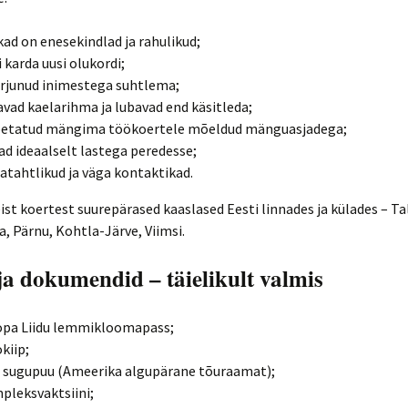
kad on enesekindlad ja rahulikud;
i karda uusi olukordi;
rjunud inimestega suhtlema;
vad kaelarihma ja lubavad end käsitleda;
petatud mängima töökoertele mõeldud mänguasjadega;
ad ideaalselt lastega peredesse;
atahtlikud ja väga kontaktikad.
ist koertest suurepärased kaaslased Eesti linnades ja külades – Ta
a, Pärnu, Kohtla-Järve, Viimsi.
ja dokumendid – täielikult valmis
opa Liidu lemmikloomapass;
kiip;
sugupuu (Ameerika algupärane tõuraamat);
pleksvaktsiini;