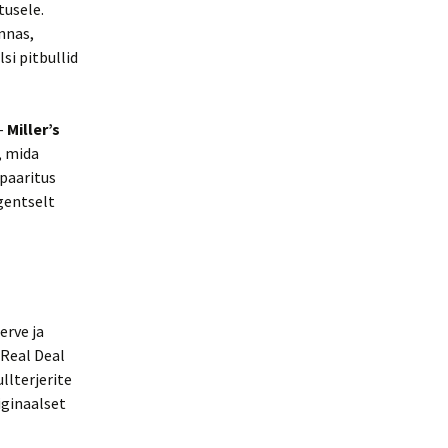
tusele.
nnas,
si pitbullid
–
Miller’s
, mida
 paaritus
gentselt
erve ja
 Real Deal
llterjerite
iginaalset