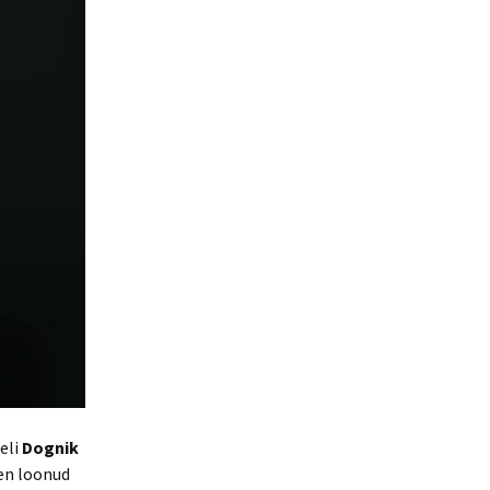
eli
Dognik
len loonud