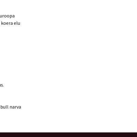
 Euroopa
 koera elu
s.
itbull narva