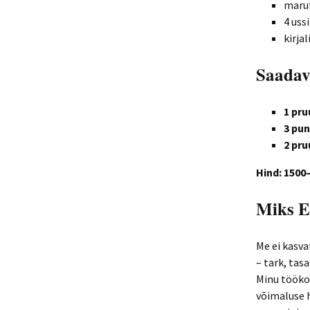
marut
4 uss
kirja
Saadav
1 pru
3 pu
2 pr
Hind: 1500
Miks E
Me ei kasva
– tark, tas
Minu tööko
võimaluse h