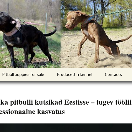
l DOGNIK BULLS Europe. ADBA registered. APBT p
BULLS
Pitbull puppies for sale
Produced in kennel
Contacts
кий
рьер
a pitbulli kutsikad Eestisse – tugev tööli
кий булли
fessionaalne kasvatus