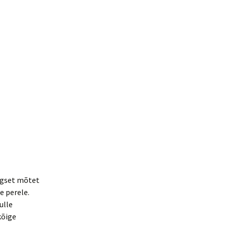
algset mõtet
e perele.
ulle
kõige