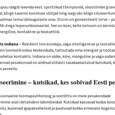
upuu räägib iseenda eest: sportlikud tšempionid, vööstõmbe gran
, kõrge taseme koolituse võitjad ning isegi üks kõige tituleeritu
ailmas tema lähisugulaste seas. Storm on geneetiliselt terve – p
RA-d ega hüperurikoosuuriat. See on koer, kelle iseloom on äärmis
energiline, kontaktne ja heatahtlik.
ls Indiana
– Red Alert liini esindaja, väga intelligentne ja teotaht
 on loomulik oskus keskenduda, taltsutada oma energiat ja tööta
ahetus kontaktis. Indiana on väike, kiire, mänguline ja väga südam
emad pesakonnad on andnud ülihästi tasakaalustatud kutsikaid, k
ui pereellu.
iseerimine – kutsikad, kes sobivad Eesti pe
ssionaalne loomapsühholoog ja seetõttu on meie pesakondade
rimine alati detailideni läbimõeldud. Kutsikad kasvavad kodus koos
lisi, kuulevad igapäevahelisid ja puutuvad kokku erinevate kogem
e: