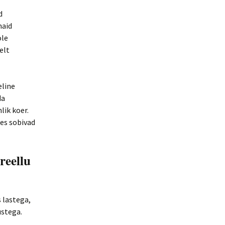
d
maid
ole
elt
eline
da
lik koer.
es sobivad
reellu
 lastega,
ustega.