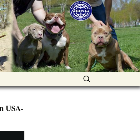
uppies for sale. Worldwide shipping
Найти:
in USA-