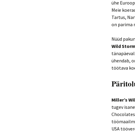
ühe Euroopa
Meie koerad
Tartus, Nar
on parima 
Nüüd pakume
Wild Storm
tänapäeval 
ühendab, on
töötava koe
Päritol
Miller’s W
tugev isane
Chocolates 
töömaailmas
USA tööverd