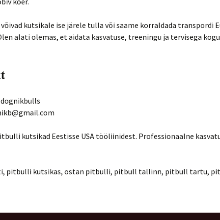
biv koer.
 võivad kutsikale ise järele tulla või saame korraldada transpordi
 Olen alati olemas, et aidata kasvatuse, treeningu ja tervisega kogu
t
 dognikbulls
gnikb@gmail.com
tbulli kutsikad Eestisse USA tööliinidest. Professionaalne kasvatu
i, pitbulli kutsikas, ostan pitbulli, pitbull tallinn, pitbull tartu, p