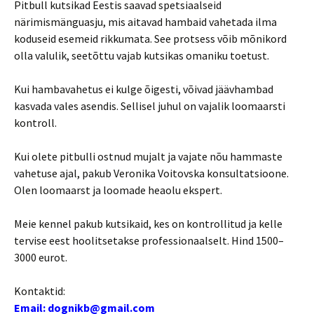
Pitbull kutsikad Eestis saavad spetsiaalseid
närimismänguasju, mis aitavad hambaid vahetada ilma
koduseid esemeid rikkumata. See protsess võib mõnikord
olla valulik, seetõttu vajab kutsikas omaniku toetust.
Kui hambavahetus ei kulge õigesti, võivad jäävhambad
kasvada vales asendis. Sellisel juhul on vajalik loomaarsti
kontroll.
Kui olete pitbulli ostnud mujalt ja vajate nõu hammaste
vahetuse ajal, pakub Veronika Voitovska konsultatsioone.
Olen loomaarst ja loomade heaolu ekspert.
Meie kennel pakub kutsikaid, kes on kontrollitud ja kelle
tervise eest hoolitsetakse professionaalselt. Hind 1500–
3000 eurot.
Kontaktid:
Email: dognikb@gmail.com