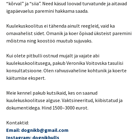
“kõrval” ja “siia”. Need käsud loovad turvatunde ja aitavad
igapäevaelus paremini hakkama saada.
Kuulekuskoolitus ei tähenda ainult reegleid, vaid ka
omavahelist sidet. Omanik ja koer õpivad üksteist paremini
mõistma ning koostöö muutub sujuvaks.
Kui olete pitbulli ostnud mujalt ja vajate abi
kuulekuskoolitusega, pakub Veronika Voitovska tasulisi
konsultatsioone. Olen rahvusvaheline kohtunik ja koerte
käitumise ekspert.
Meie kennel pakub kutsikaid, kes on saanud
kuulekuskoolituse alguse. Vaktsineeritud, kiibistatud ja
dokumentidega. Hind 1500–3000 eurot.
Kontaktid:
Email: dognikb@gmail.com
Instagram: dognikbulls