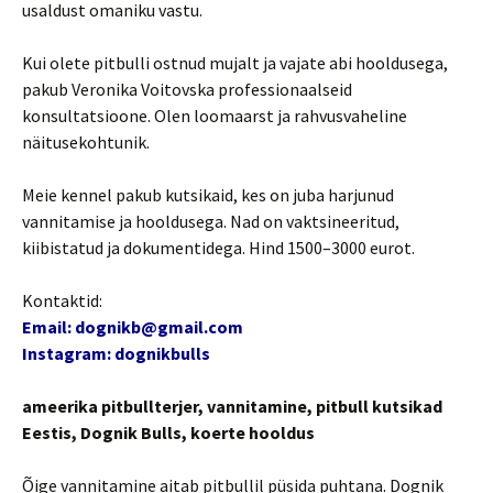
usaldust omaniku vastu.
Kui olete pitbulli ostnud mujalt ja vajate abi hooldusega,
pakub Veronika Voitovska professionaalseid
konsultatsioone. Olen loomaarst ja rahvusvaheline
näitusekohtunik.
Meie kennel pakub kutsikaid, kes on juba harjunud
vannitamise ja hooldusega. Nad on vaktsineeritud,
kiibistatud ja dokumentidega. Hind 1500–3000 eurot.
Kontaktid:
Email: dognikb@gmail.com
Instagram: dognikbulls
ameerika pitbullterjer, vannitamine, pitbull kutsikad
Eestis, Dognik Bulls, koerte hooldus
Õige vannitamine aitab pitbullil püsida puhtana. Dognik