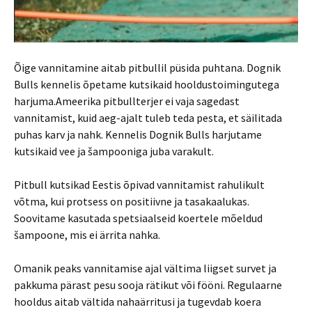
Õige vannitamine aitab pitbullil püsida puhtana. Dognik
Bulls kennelis õpetame kutsikaid hooldustoimingutega
harjuma.Ameerika pitbullterjer ei vaja sagedast
vannitamist, kuid aeg-ajalt tuleb teda pesta, et säilitada
puhas karv ja nahk. Kennelis Dognik Bulls harjutame
kutsikaid vee ja šampooniga juba varakult.
Pitbull kutsikad Eestis õpivad vannitamist rahulikult
võtma, kui protsess on positiivne ja tasakaalukas.
Soovitame kasutada spetsiaalseid koertele mõeldud
šampoone, mis ei ärrita nahka.
Omanik peaks vannitamise ajal vältima liigset survet ja
pakkuma pärast pesu sooja rätikut või fööni. Regulaarne
hooldus aitab vältida nahaärritusi ja tugevdab koera