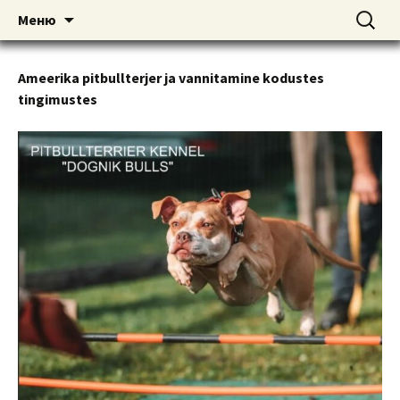
American pitbull terrier kennel DOGNIK
DOGNIK BULLS
Перейти
Найти:
Меню
к
BULLS Europe. ADBA registered. APBT
содержимому
puppies for sale. Worldwide shipping
Ameerika pitbullterjer ja vannitamine kodustes
tingimustes