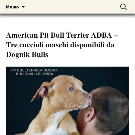
American pitbull terrier kennel DOGNIK
DOGNIK BULLS
Перейти
Найти:
Меню
к
BULLS Europe. ADBA registered. APBT
содержимому
puppies for sale. Worldwide shipping
American Pit Bull Terrier ADBA –
Tre cuccioli maschi disponibili da
Dognik Bulls