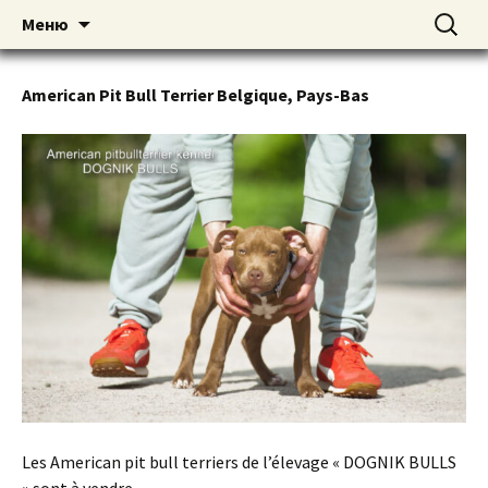
American pitbull terrier kennel DOGNIK
DOGNIK BULLS
Перейти
Найти:
Меню
к
BULLS Europe. ADBA registered. APBT
содержимому
puppies for sale. Worldwide shipping
American Pit Bull Terrier Belgique, Pays-Bas
Les American pit bull terriers de l’élevage « DOGNIK BULLS
» sont à vendre.