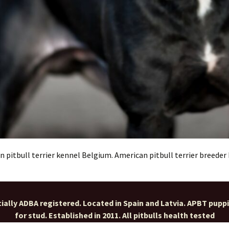
 pitbull terrier kennel Belgium. American pitbull terrier breede
ially ADBA registered. Located in Spain and Latvia. APBT pupp
for stud. Established in 2011. All pitbulls health tested