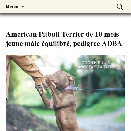
American pitbull terrier kennel DOGNIK
DOGNIK BULLS
Перейти
Найти:
Меню
к
BULLS Europe. ADBA registered. APBT
содержимому
puppies for sale. Worldwide shipping
American Pitbull Terrier de 10 mois –
jeune mâle équilibré, pedigree ADBA