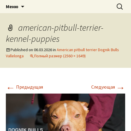
American pitbull terrier kennel DOGNIK
DOGNIK BULLS
Перейти
Найти:
Меню
к
BULLS Europe. ADBA registered. APBT
содержимому
puppies for sale. Worldwide shipping
american-pitbull-terrier-
kennel-puppies
Published on
06.03.2026
in
American pitbull terrier Dognik Bulls
Vallelonga
Полный размер (2560 × 1649)
←
→
Предыдущая
Следующая