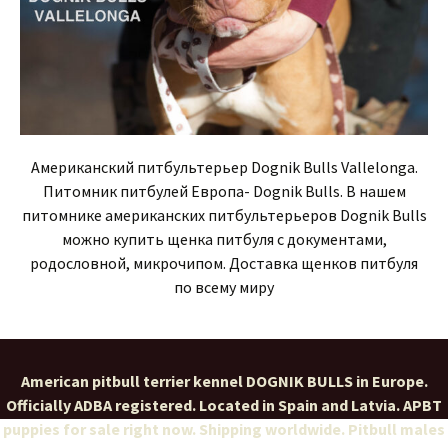
Американский питбультерьер Dognik Bulls Vallelonga.
Питомник питбулей Европа- Dognik Bulls. В нашем
питомнике американских питбультерьеров Dognik Bulls
можно купить щенка питбуля с документами,
родословной, микрочипом. Доставка щенков питбуля
по всему миру
American pitbull terrier kennel DOGNIK BULLS in Europe.
Officially ADBA registered. Located in Spain and Latvia. APBT
puppies for sale right now. Shipping worldwide. Pitbull males