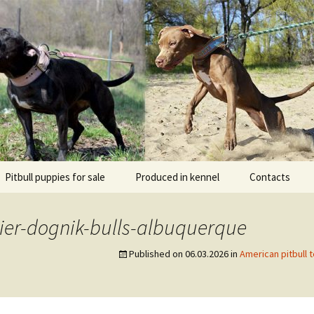
l DOGNIK BULLS Europe. ADBA registered. APBT p
BULLS
Pitbull puppies for sale
Produced in kennel
Contacts
кий
рьер
rier-dognik-bulls-albuquerque
кий булли
Published on
06.03.2026
in
American pitbull t