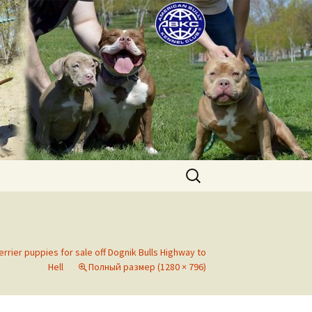
uppies for sale. Worldwide shipping
Найти:
errier puppies for sale off Dognik Bulls Highway to
Hell
Полный размер (1280 × 796)