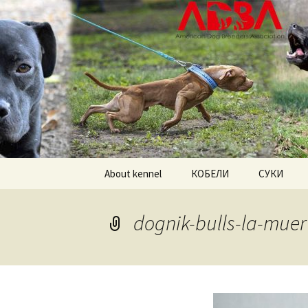
American pitbull terrier kenne
DOGNIK 
Перейти
About kennel
КОБЕЛИ
СУКИ
к
содержимому
Американский
Американс
питбультерьер
питбульте
dognik-bulls-la-muer
Американский булли
Американс