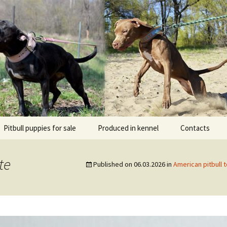
l DOGNIK BULLS Europe. ADBA registered. APBT p
BULLS
Pitbull puppies for sale
Produced in kennel
Contacts
кий
рьер
te
Published on
06.03.2026
in
American pitbull t
кий булли