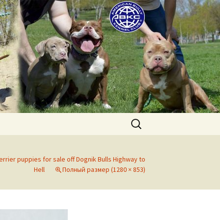
uppies for sale. Worldwide shipping
Найти:
errier puppies for sale off Dognik Bulls Highway to
Hell
Полный размер (1280 × 853)