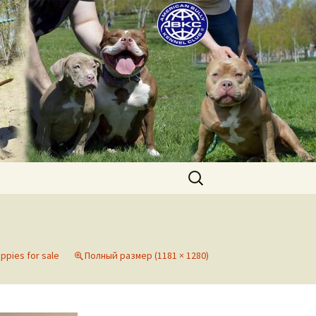
uppies for sale. Worldwide shipping
Найти:
uppies for sale
Полный размер (1181 × 1280)