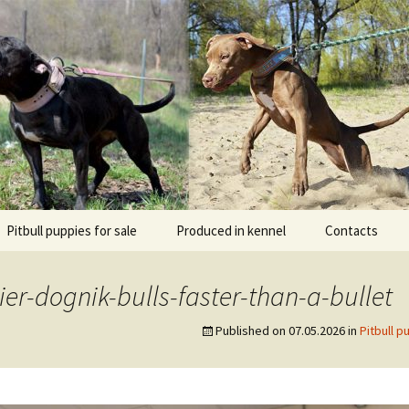
l DOGNIK BULLS Europe. ADBA registered. APBT p
BULLS
Pitbull puppies for sale
Produced in kennel
Contacts
кий
рьер
ier-dognik-bulls-faster-than-a-bullet
кий булли
Published on
07.05.2026
in
Pitbull p