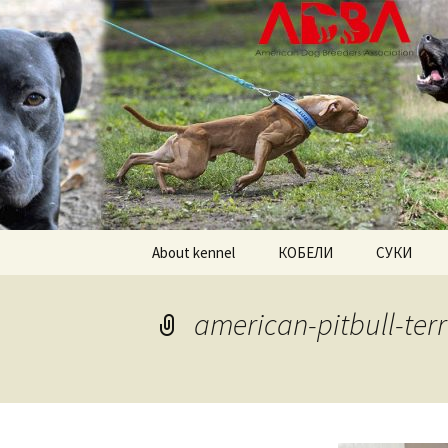
American pitbull terrier kenne
DOGNIK 
Перейти
About kennel
КОБЕЛИ
СУКИ
к
содержимому
Американский
Американс
питбультерьер
питбульте
american-pitbull-terr
Американский булли
Американс