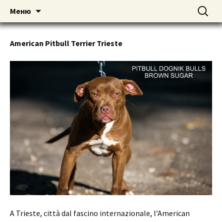
American pitbull terrier kennel DOGNIK
DOGNIK BULLS
Перейти
Найти:
Меню
к
BULLS Europe. ADBA registered. APBT
содержимому
puppies for sale. Worldwide shipping
American Pitbull Terrier Trieste
A Trieste, città dal fascino internazionale, l’American