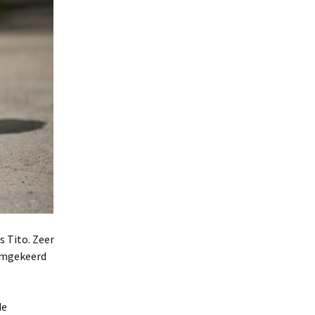
 Tito. Zeer
“omgekeerd
de