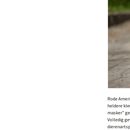
Rode Ameri
heldere kl
masker” gen
Volledig g
dierenarts