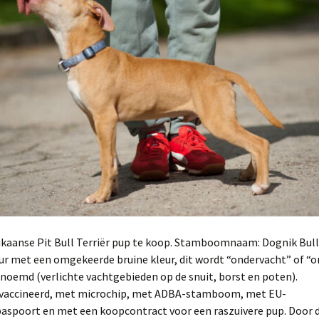
kaanse Pit Bull Terriër pup te koop. Stamboomnaam: Dognik Bulls
eur met een omgekeerde bruine kleur, dit wordt “ondervacht” of 
oemd (verlichte vachtgebieden op de snuit, borst en poten).
evaccineerd, met microchip, met ADBA-stamboom, met EU-
paspoort en met een koopcontract voor een raszuivere pup. Door 