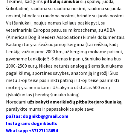
Tikimės, kad gims
pitbulių šuniukai
šių spalvų: juoda,
šokoladinė, raudona su raudona nosimi, raudona su juoda
nosimi, blindle su raudona nosimi, brindle su juoda nosimi.
Visi šuniukai į naujus namus keliaus paskiepyti, su
veterinariniu Europos pasu, su mikroschema, su ADBA
(American Dog Breeders Association) kilmės dokumentais.
Kadangi tai yra išvažiuojamoji kergima (tai reiškia, kad į
Lenkiją važiuojame 2000 km, už kergimą mokame patinui,
gyvename Lenkijoje 5-6 dienas ir pan.), šuniuko kaina bus
2000-2500 eurų. Niekas neturės analogų šiems šuniukams
pagal kilmę, sportines savybes, anatomiją ir grožį! Šiuo
metu 1-oji teisė pasirinkti patiną ir 1-oji teisė pasirinkti
moterį yra nemokami. Užsakymo užstatas 500 eurų
(įskaičiuotas į bendrą šuniuko kainą).
Norėdami
užsisakyti amerikiečių pitbulterjero šuniuką
,
parašykite mums ir papasakokite apie save:
paštas: dognikb@gmail.com
Instagram: dognikbulls
Whatsapp +37127118654