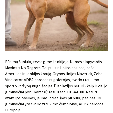
Būsimų šuniukų tėvas gimė Lenkijoje. Kilmės slapyvardis
Maximus No Regrets. Tai puikus linijos patinas, neša
Amerikos ir Lenkijos kraują. Grynos linijos Maverick, Zebo,
Vindicator. ADBA parodos nugalėtojas, svorio traukimo
sporto varžybų nugalėtojas. Displazijos neturi (kaip ir visi jo
giminaičiai per 3 kartas!): rezultatai HD-AA, 00. Neturi
ataksijos. Sveikas, jaunas, atletiškas pitbulių patinas. Jo
giminaičiai yra svorio traukimo čempionai, ADBA parodos
Europoje.