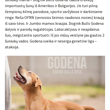
importuotų šunų iš Amerikos ir Bulgarijos. Jis turi pilną
čempionų kilmę parodose, sporto varžybose ir darbiniame
ringe. Neša OFRN (senosios šeimos raudonos nosies) kraują
iš savo tėvo. Ir Jumbo mamos kraujas. Dognik Bulls Godena
dalyvis ir parodų nugalėtojas. Labai aktyvus ir neapdairus
šuo, mėgstantis sportuoti. Iš jos mūsų veislyne jau gautos 2
šuniukų vados. Godena sveika ir neserga genetine liga –
ataksija.