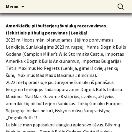
American pitbull terrier kennel DOGNIK
DOGNIK BULLS
Перейти
Найти:
Меню
к
BULLS Europe. ADBA registered. APBT
содержимому
puppies for sale. Worldwide shipping
Amerikiečių pitbulterjerų šuniukų rezervavimas
.
Išskirtinis pitbulių poravimas į Lenkiją
!
2023 m. liepos mėn. planuojamas išėjimo poravimasis
Lenkijoje. Šuniukai gims 2023 m. rugsėjį. Mama: Dognik Bulls
Godena (Campion Miller’s Wild Storm aka Castle, importas
Amerika x Dognik Bulls Anksunamun, importas Bulgarija).
Tėtis: Maximus No Regrets (Lenkija, gimė iš dviejų lenkų
šunų: Maximus Mad Max x Maximus Jilindrina).
2022 metų pradžioje jau turėjome šuniukų iš panašaus
kergimo Lenkijoje. Tada suporavome Dognik Bulls Leila su
Maximus Mad Max. Gavome 8 stiprius, sveikus, aktyvius
amerikiečių pitbulterjerų šuniukus. Tokių šuniukų Europos
Sąjungoje niekas neturi, išskyrus mūsų šunų veislyną
„Dognik Bulls“!
Leiskite man papasakoti daugiau apie savo tėvus. Būsimų
šuniukų mama – Dognik Bulls Godena. Gauta iš dviejų