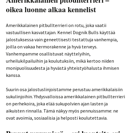
oikea luonne alkaa kennelist
Amerikkalainen pitbullterrieri on rotu, joka vaatii
vastuullisen kasvattajan. Kennel Dognik Bulls käyttää
jalostuksessa vain geneettisesti testattuja vanhempia,
joilla on vakaa hermorakenne ja hyvä terveys.
Vanhempamme osallistuvat näyttelyihin,
urheilukilpailuihin ja koulutuksiin, mikä kertoo niiden
monipuolisuudesta ja hyvästä yhteistyöhalusta ihmisen
kanssa.
Suurin osa jalostuslinjoistamme perustuu amerikkalaisiin
sukulinjoihin. Yhdysvalloissa amerikkalainen pitbullterrieri
on perhekoira, joka elää sukupolvien ajan lasten ja
aikuisten rinnalla. Tämä näkyy myös pennuissamme: ne
ovat avoimia, sosiaalisia ja helposti koulutettavia.