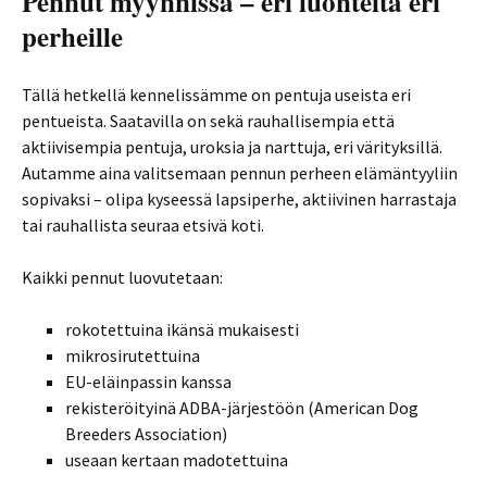
Pennut myynnissä – eri luonteita eri
perheille
Tällä hetkellä kennelissämme on pentuja useista eri
pentueista. Saatavilla on sekä rauhallisempia että
aktiivisempia pentuja, uroksia ja narttuja, eri värityksillä.
Autamme aina valitsemaan pennun perheen elämäntyyliin
sopivaksi – olipa kyseessä lapsiperhe, aktiivinen harrastaja
tai rauhallista seuraa etsivä koti.
Kaikki pennut luovutetaan:
rokotettuina ikänsä mukaisesti
mikrosirutettuina
EU-eläinpassin kanssa
rekisteröityinä ADBA-järjestöön (American Dog
Breeders Association)
useaan kertaan madotettuina