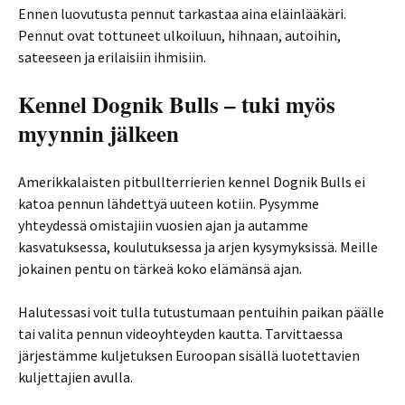
Ennen luovutusta pennut tarkastaa aina eläinlääkäri.
Pennut ovat tottuneet ulkoiluun, hihnaan, autoihin,
sateeseen ja erilaisiin ihmisiin.
Kennel Dognik Bulls – tuki myös
myynnin jälkeen
Amerikkalaisten pitbullterrierien kennel Dognik Bulls ei
katoa pennun lähdettyä uuteen kotiin. Pysymme
yhteydessä omistajiin vuosien ajan ja autamme
kasvatuksessa, koulutuksessa ja arjen kysymyksissä. Meille
jokainen pentu on tärkeä koko elämänsä ajan.
Halutessasi voit tulla tutustumaan pentuihin paikan päälle
tai valita pennun videoyhteyden kautta. Tarvittaessa
järjestämme kuljetuksen Euroopan sisällä luotettavien
kuljettajien avulla.