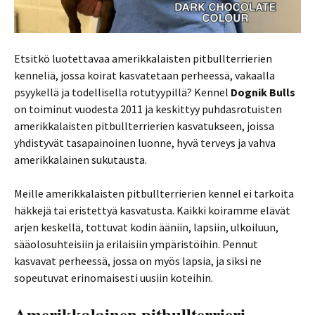
Etsitkö luotettavaa amerikkalaisten pitbullterrierien
kenneliä, jossa koirat kasvatetaan perheessä, vakaalla
psyykellä ja todellisella rotutyypillä? Kennel
Dognik Bulls
on toiminut vuodesta 2011 ja keskittyy puhdasrotuisten
amerikkalaisten pitbullterrierien kasvatukseen, joissa
yhdistyvät tasapainoinen luonne, hyvä terveys ja vahva
amerikkalainen sukutausta.
Meille amerikkalaisten pitbullterrierien kennel ei tarkoita
häkkejä tai eristettyä kasvatusta. Kaikki koiramme elävät
arjen keskellä, tottuvat kodin ääniin, lapsiin, ulkoiluun,
sääolosuhteisiin ja erilaisiin ympäristöihin. Pennut
kasvavat perheessä, jossa on myös lapsia, ja siksi ne
sopeutuvat erinomaisesti uusiin koteihin.
Amerikkalainen pitbullterrieri –