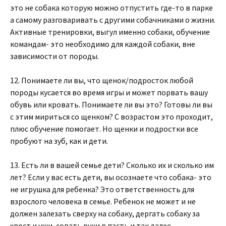
это не собака которую можно отпустить где-то в парке
а самому разговаривать с другими собачниками о жизни.
Активные тренировки, выгул именно собаки, обучение
командам- это необходимо для каждой собаки, вне
зависимости от породы.
12. Понимаете ли вы, что щенок/подросток любой
породы кусается во время игры и может порвать вашу
обувь или кровать. Понимаете ли вы это? Готовы ли вы
с этим мириться со щенком? С возрастом это проходит,
плюс обучение помогает. Но щенки и подростки все
пробуют на зуб, как и дети.
13. Есть ли в вашей семье дети? Сколько их и сколько им
лет? Если у вас есть дети, вы осознаете что собака- это
не игрушка для ребенка? Это ответственность для
взрослого человека в семье. Ребенок не может и не
должен залезать сверху на собаку, дергать собаку за
хвост и уши, совать руки в пасть и так далее.