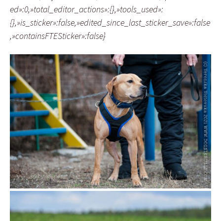
ed»:0,»total_editor_actions»:{},»tools_used»:
{},»is_sticker»:false,»edited_since_last_sticker_save»:false
,»containsFTESticker»:false}