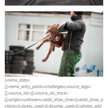
{«remix_data»:
[],»remix_entry_point»:»challenges»,»source_tags»:
[],»source_ids»:{},»source_ids_track»:
{},»origin»:»unknown»,»total_draw_time»:0,»total_draw_a
ctions»:0,»layers_used»:0,»brushes_used»:0,»photos_add