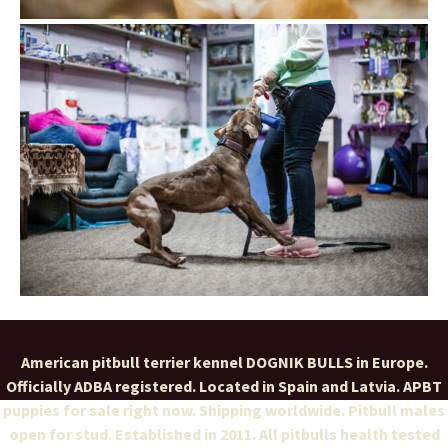
American pitbull terrier kennel DOGNIK BULLS in Europe.
Officially ADBA registered. Located in Spain and Latvia. APBT
puppies for sale right now. Shipping worldwide. Pitbull males
open for stud. Established in 2011. All pitbulls health tested