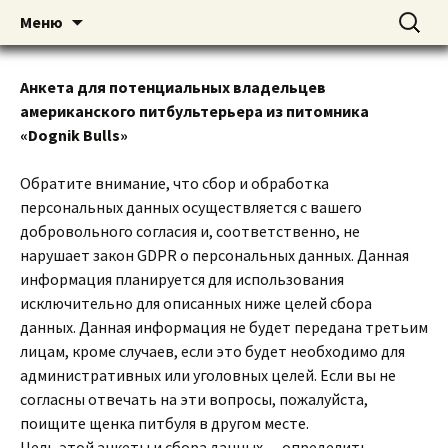
American pitbull terrier kennel DOGNIK
DOGNIK BULLS
Перейти
Найти:
Меню
к
BULLS Europe. ADBA registered. APBT
содержимому
puppies for sale. Worldwide shipping
Анкета для потенциальных владельцев
американского питбультерьера из питомника
«Dognik Bulls»
Обратите внимание, что сбор и обработка
персональных данных осуществляется с вашего
добровольного согласия и, соответственно, не
нарушает закон GDPR о персональных данных. Данная
информация планируется для использования
исключительно для описанных ниже целей сбора
данных. Данная информация не будет передана третьим
лицам, кроме случаев, если это будет необходимо для
административных или уголовных целей. Если вы не
согласны отвечать на эти вопросы, пожалуйста,
поищите щенка питбуля в другом месте.
Цель этой анкеты и сбора данных — определить,