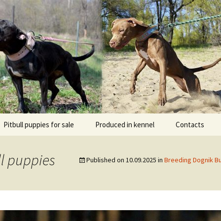
l DOGNIK BULLS Europe. ADBA registered. APBT p
BULLS
Pitbull puppies for sale
Produced in kennel
Contacts
кий
рьер
ll puppies
Published on
10.09.2025
in
Breeding Dognik Bu
кий булли