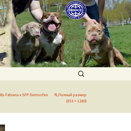
uppies for sale. Worldwide shipping
Найти:
lls Fabiana x SFP Demosfen
Полный размер
(853 × 1280)