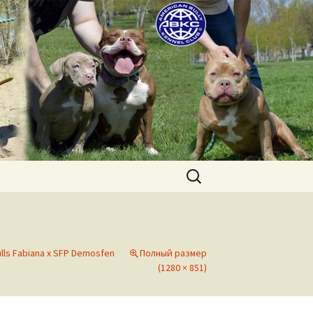
uppies for sale. Worldwide shipping
Найти:
lls Fabiana x SFP Demosfen
Полный размер
(1280 × 851)