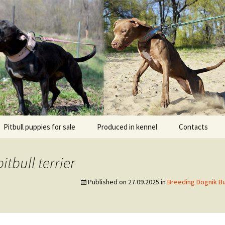
l DOGNIK BULLS Europe. ADBA registered. APBT p
BULLS
Pitbull puppies for sale
Produced in kennel
Contacts
кий
рьер
tbull terrier
кий булли
Published on
27.09.2025
in
Breeding Dognik Bu