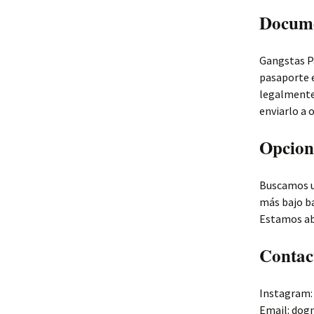
Docume
Gangstas P
pasaporte e
legalmente 
enviarlo a 
Opcion
Buscamos u
más bajo ba
Estamos abi
Contac
Instagram:
Email: do