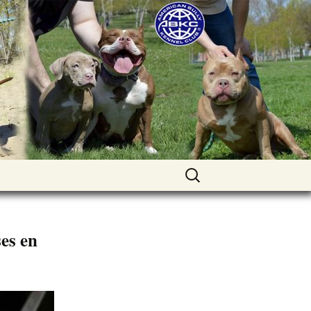
uppies for sale. Worldwide shipping
Найти:
es en