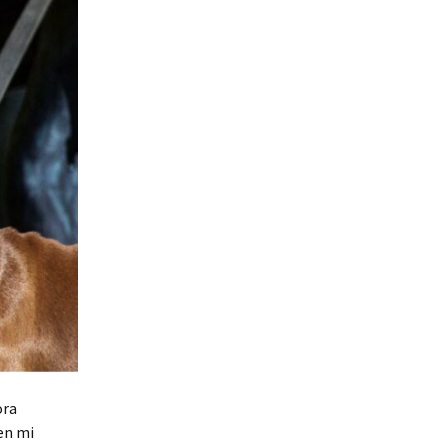
ora
 en mi