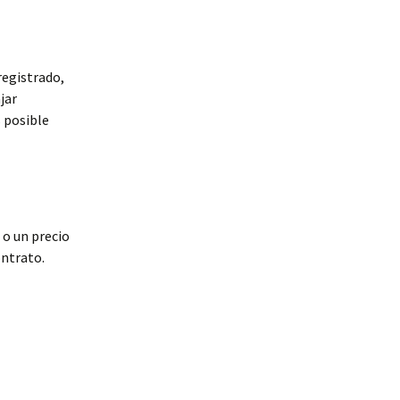
registrado,
jar
s posible
o un precio
ontrato.