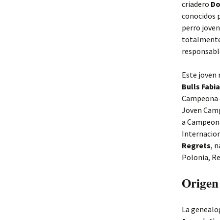
criadero
Do
conocidos p
perro joven
totalmente 
responsabl
Este joven
Bulls Fabi
Campeona d
Joven Camp
a Campeona
Internacion
Regrets
, 
Polonia, Re
Origen
La genealog