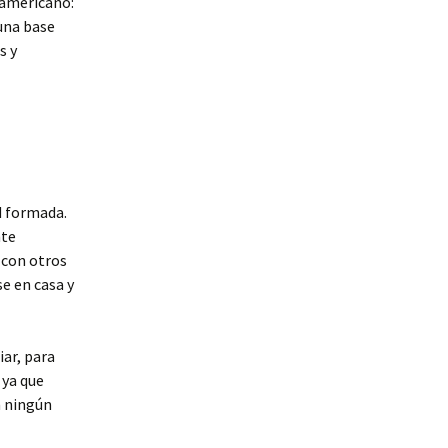
l americano:
 una base
s y
d formada.
nte
 con otros
e en casa y
iar, para
 ya que
n ningún