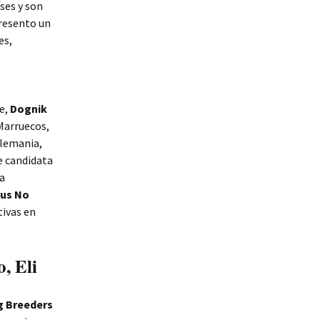
íses y son
presento un
es,
e,
Dognik
Marruecos,
lemania,
e candidata
a
us No
tivas en
, Eli
g Breeders