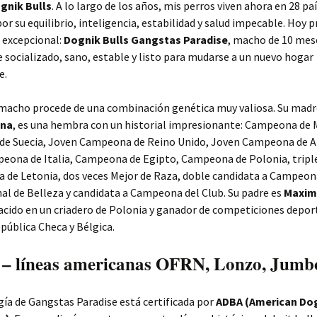
gnik Bulls
. A lo largo de los años, mis perros viven ahora en 28 pa
or su equilibrio, inteligencia, estabilidad y salud impecable. Hoy 
 excepcional:
Dognik Bulls Gangstas Paradise
, macho de 10 mes
socializado, sano, estable y listo para mudarse a un nuevo hogar
e.
 macho procede de una combinación genética muy valiosa. Su madr
ana
, es una hembra con un historial impresionante: Campeona de 
e Suecia, Joven Campeona de Reino Unido, Joven Campeona de A
eona de Italia, Campeona de Egipto, Campeona de Polonia, tripl
 de Letonia, dos veces Mejor de Raza, doble candidata a Campeon
al de Belleza y candidata a Campeona del Club. Su padre es
Maxim
nacido en un criadero de Polonia y ganador de competiciones depor
pública Checa y Bélgica.
 – líneas americanas OFRN, Lonzo, Jumbo
ía de Gangstas Paradise está certificada por
ADBA (American Do