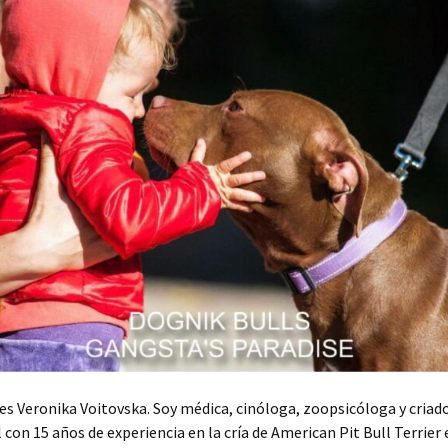
s Veronika Voitovska. Soy médica, cinóloga, zoopsicóloga y criad
 con 15 años de experiencia en la cría de American Pit Bull Terrier