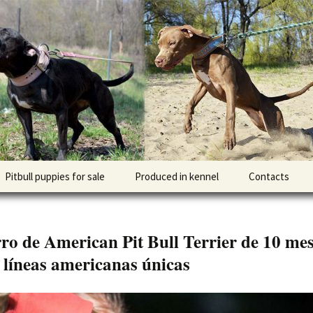
l DOGNIK BULLS Europe. ADBA registered. APBT p
BULLS
Pitbull puppies for sale
Produced in kennel
Contacts
кий
рьер
ro de American Pit Bull Terrier de 10 mes
кий булли
 líneas americanas únicas