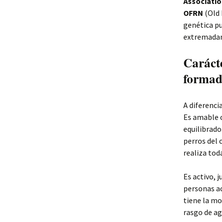
Associatio
OFRN
(Old 
genética pu
extremada
Caráct
forma
A diferenci
Es amable 
equilibrado
perros del 
realiza tod
Es activo, 
personas ac
tiene la mo
rasgo de ag