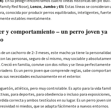
n)
. En su pedigrí encontramos cuatro líneas históricas del pit bul
Family Red Nose),
Lonzo
,
Jumbo
y
Eli
. Estas líneas se consideran
ra, conocida por producir perros equilibrados, inteligentes, fuerte
mente estables mentalmente.
er y comportamiento – un perro joven ya
do
a de un cachorro de 2–3 meses, este macho ya tiene la personalida
con las personas, seguro de sí mismo, muy sociable y absolutame
. Creció en familia, convive con dos niños y se lleva perfectamente
criadero. Es un perro joven que comprende reglas, sabe comportars
as sus necesidades exclusivamente en el exterior.
juguetón, atlético, pero muy controlable. Es apto para la vida famil
tivas, para deportes, para obediencia o incluso para exposiciones,
rdida correcta y ambos testículos en su lugar. Es un perro joven si
resividad ni miedos, que se adapta fácilmente a nuevos entornos.