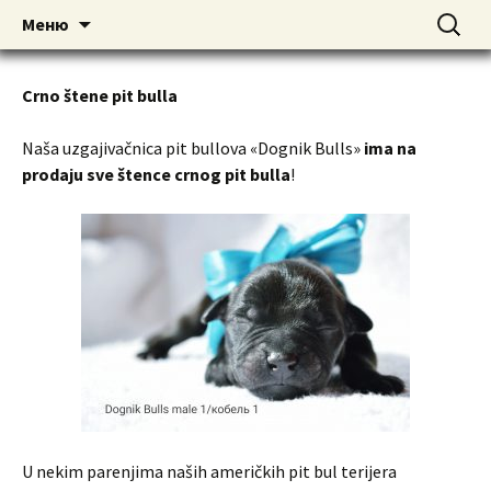
American pitbull terrier kennel DOGNIK
DOGNIK BULLS
Перейти
Найти:
Меню
к
BULLS Europe. ADBA registered. APBT
содержимому
puppies for sale. Worldwide shipping
Crno štene pit bulla
Naša uzgajivačnica pit bullova «Dognik Bulls»
ima na
prodaju sve štence crnog pit bulla
!
U nekim parenjima naših američkih pit bul terijera