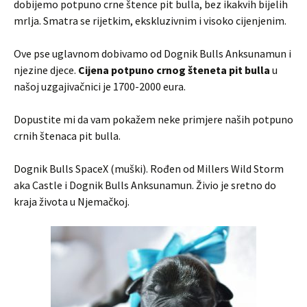
dobijemo potpuno crne štence pit bulla, bez ikakvih bijelih
mrlja. Smatra se rijetkim, ekskluzivnim i visoko cijenjenim.
Ove pse uglavnom dobivamo od Dognik Bulls Anksunamun i
njezine djece.
Cijena potpuno crnog šteneta pit bulla
u
našoj uzgajivačnici je 1700-2000 eura.
Dopustite mi da vam pokažem neke primjere naših potpuno
crnih štenaca pit bulla.
Dognik Bulls SpaceX (muški). Rođen od Millers Wild Storm
aka Castle i Dognik Bulls Anksunamun. Živio je sretno do
kraja života u Njemačkoj.