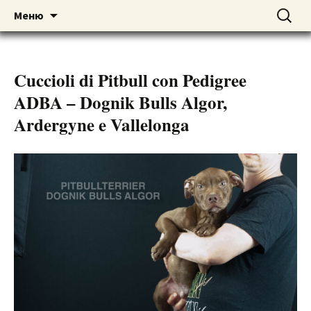
American pitbull terrier kennel DOGNIK
DOGNIK BULLS
Перейти
Найти:
Меню
к
BULLS Europe. ADBA registered. APBT
содержимому
puppies for sale. Worldwide shipping
Cuccioli di Pitbull con Pedigree
ADBA – Dognik Bulls Algor,
Ardergyne e Vallelonga