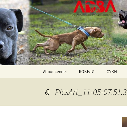
American pitbull terrier kenne
DOGNIK 
Перейти
About kennel
КОБЕЛИ
СУКИ
к
содержимому
Американский
Американс
питбультерьер
питбульте
PicsArt_11-05-07.51.
Американский булли
Американс