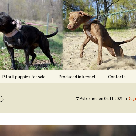
l DOGNIK BULLS Europe. ADBA registered. APBT p
BULLS
Pitbull puppies for sale
Produced in kennel
Contacts
кий
рьер
35
Published on
06.11.2021
in
Dogn
кий булли