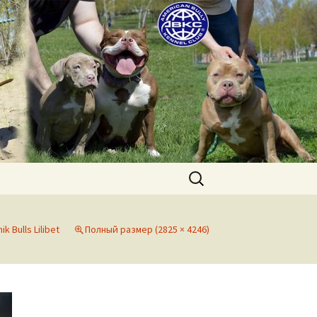
uppies for sale. Worldwide shipping
Найти:
ik Bulls Lilibet
Полный размер (2825 × 4246)