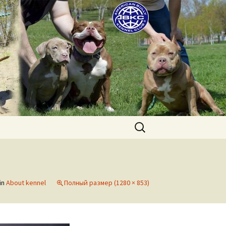
uppies for sale. Worldwide shipping
Найти:
in
About kennel
Полный размер (1280 × 853)