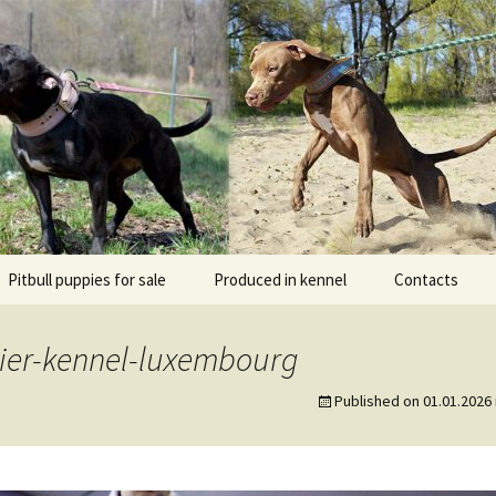
l DOGNIK BULLS Europe. ADBA registered. APBT p
BULLS
Pitbull puppies for sale
Produced in kennel
Contacts
кий
рьер
rier-kennel-luxembourg
кий булли
Published on
01.01.2026