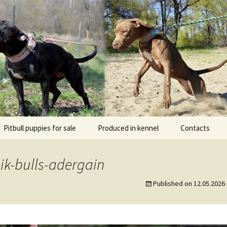
l DOGNIK BULLS Europe. ADBA registered. APBT p
BULLS
Pitbull puppies for sale
Produced in kennel
Contacts
кий
рьер
ik-bulls-adergain
кий булли
Published on
12.05.2026