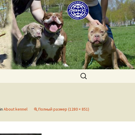
uppies for sale. Worldwide shipping
Найти:
in
About kennel
Полный размер (1280 × 851)