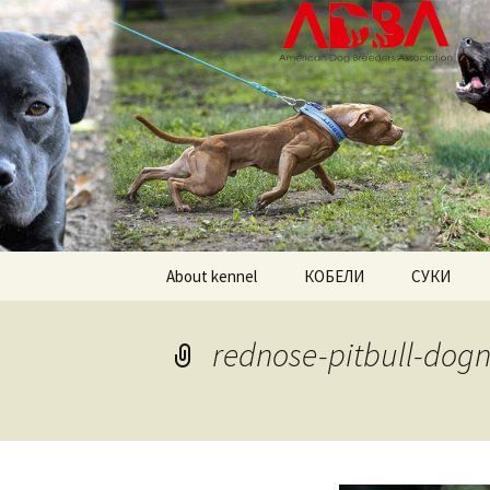
American pitbull terrier kenne
DOGNIK 
Перейти
About kennel
КОБЕЛИ
СУКИ
к
содержимому
Американский
Американс
питбультерьер
питбульте
rednose-pitbull-dogn
Американский булли
Американс