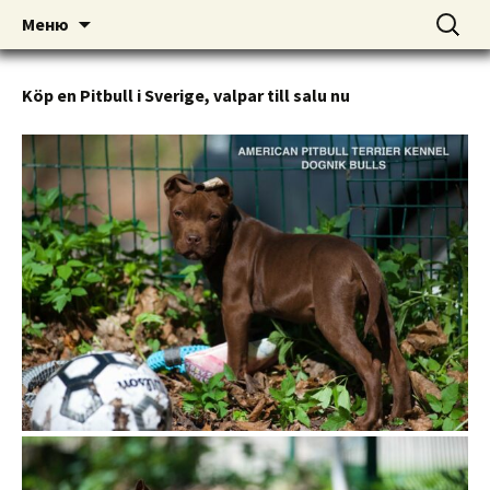
American pitbull terrier kennel DOGNIK
DOGNIK BULLS
Перейти
Найти:
Меню
к
BULLS Europe. ADBA registered. APBT
содержимому
puppies for sale. Worldwide shipping
Köp en Pitbull i Sverige, valpar till salu nu