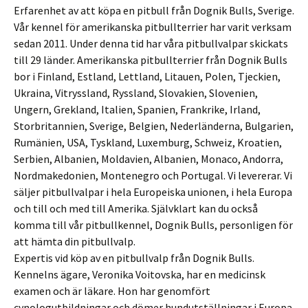
Erfarenhet av att köpa en pitbull från Dognik Bulls, Sverige.
Vår kennel för amerikanska pitbullterrier har varit verksam
sedan 2011. Under denna tid har våra pitbullvalpar skickats
till 29 länder. Amerikanska pitbullterrier från Dognik Bulls
bor i Finland, Estland, Lettland, Litauen, Polen, Tjeckien,
Ukraina, Vitryssland, Ryssland, Slovakien, Slovenien,
Ungern, Grekland, Italien, Spanien, Frankrike, Irland,
Storbritannien, Sverige, Belgien, Nederländerna, Bulgarien,
Rumänien, USA, Tyskland, Luxemburg, Schweiz, Kroatien,
Serbien, Albanien, Moldavien, Albanien, Monaco, Andorra,
Nordmakedonien, Montenegro och Portugal. Vi levererar. Vi
säljer pitbullvalpar i hela Europeiska unionen, i hela Europa
och till och med till Amerika. Självklart kan du också
komma till vår pitbullkennel, Dognik Bulls, personligen för
att hämta din pitbullvalp.
Expertis vid köp av en pitbullvalp från Dognik Bulls.
Kennelns ägare, Veronika Voitovska, har en medicinsk
examen och är läkare. Hon har genomfört
cynologutbildningar och dömer hundutställningar i Europa.