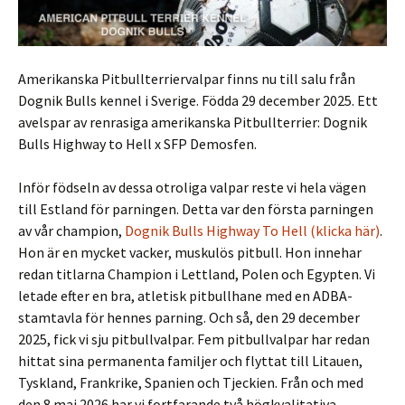
Amerikanska Pitbullterriervalpar finns nu till salu från
Dognik Bulls kennel i Sverige. Födda 29 december 2025. Ett
avelspar av renrasiga amerikanska Pitbullterrier: Dognik
Bulls Highway to Hell x SFP Demosfen.
Inför födseln av dessa otroliga valpar reste vi hela vägen
till Estland för parningen. Detta var den första parningen
av vår champion,
Dognik Bulls Highway To Hell (klicka här)
.
Hon är en mycket vacker, muskulös pitbull. Hon innehar
redan titlarna Champion i Lettland, Polen och Egypten. Vi
letade efter en bra, atletisk pitbullhane med en ADBA-
stamtavla för hennes parning. Och så, den 29 december
2025, fick vi sju pitbullvalpar. Fem pitbullvalpar har redan
hittat sina permanenta familjer och flyttat till Litauen,
Tyskland, Frankrike, Spanien och Tjeckien. Från och med
den 8 maj 2026 har vi fortfarande två högkvalitativa