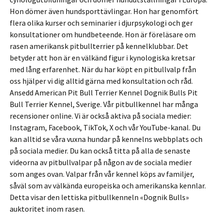
Hon dömer även hundsporttävlingar. Hon har genomfört
flera olika kurser och seminarier i djurpsykologi och ger
konsultationer om hundbeteende. Hon är föreläsare om
rasen amerikansk pitbullterrier på kennelklubbar. Det
betyder att hon är en välkänd figur i kynologiska kretsar
med lång erfarenhet. När du har köpt en pitbullvalp från
oss hjälper vi dig alltid gärna med konsultation och råd.
Ansedd American Pit Bull Terrier Kennel Dognik Bulls Pit
Bull Terrier Kennel, Sverige. Vår pitbullkennel har många
recensioner online. Vi är också aktiva på sociala medier:
Instagram, Facebook, TikTok, X och vår YouTube-kanal. Du
kan alltid se våra vuxna hundar på kennelns webbplats och
på sociala medier. Du kan också titta på alla de senaste
videorna av pitbullvalpar på någon av de sociala medier
som anges ovan. Valpar från vår kennel köps av familjer,
såväl som av välkända europeiska och amerikanska kennlar.
Detta visar den lettiska pitbullkenneln «Dognik Bulls»
auktoritet inom rasen.