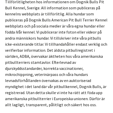
Tillförlitligheten hos informationen om Dognik Bulls Pit
Bull Kennel, Sverige. All information som publiceras på
kennelns webbplats är tillförlitlig. Alla hundar som
publiceras på Dognik Bulls American Pit Bull Terrier Kennel
webbplats och på sociala medier är våra egna hundar eller
födda iVår kennel. Vi publicerar inte foton eller videor på
andra människors hundar. Vi tillskriver inte våra pitbulls
icke-existerande titlar. Vi tillhandahåller endast verklig och
verifierbar information. Det äldsta pitbullregistret i
världen, ADBA, övervakar äktheten hos våra amerikanska
pitbullterriers stamtavlor. Efterlevnad av
djurskyddsstandarder, korrekta vaccinationer,
mikrochippning, veterinärpass och våra hundars
levnadsförhållanden övervakas av en auktoriserad
myndighet i det land där vår pitbullkennel, Dognik Bulls, är
registrerad. Utan detta skulle vi inte ha rätt att föda upp
amerikanska pitbullterrier i Europeiska unionen. Därför är
allt lagligt, transparent, pålitligt och säkert hos oss.