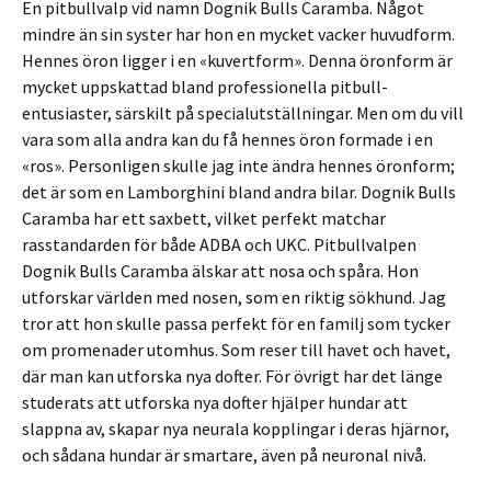
En pitbullvalp vid namn Dognik Bulls Caramba. Något
mindre än sin syster har hon en mycket vacker huvudform.
Hennes öron ligger i en «kuvertform». Denna öronform är
mycket uppskattad bland professionella pitbull-
entusiaster, särskilt på specialutställningar. Men om du vill
vara som alla andra kan du få hennes öron formade i en
«ros». Personligen skulle jag inte ändra hennes öronform;
det är som en Lamborghini bland andra bilar. Dognik Bulls
Caramba har ett saxbett, vilket perfekt matchar
rasstandarden för både ADBA och UKC. Pitbullvalpen
Dognik Bulls Caramba älskar att nosa och spåra. Hon
utforskar världen med nosen, som en riktig sökhund. Jag
tror att hon skulle passa perfekt för en familj som tycker
om promenader utomhus. Som reser till havet och havet,
där man kan utforska nya dofter. För övrigt har det länge
studerats att utforska nya dofter hjälper hundar att
slappna av, skapar nya neurala kopplingar i deras hjärnor,
och sådana hundar är smartare, även på neuronal nivå.