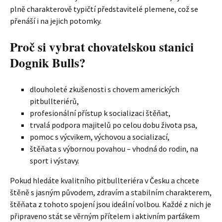
plně charakterově typičtí představitelé plemene, což se
přenáší i na jejich potomky.
Proč si vybrat chovatelskou stanici
Dognik Bulls?
dlouholeté zkušenosti s chovem amerických
pitbullteriérů,
profesionální přístup k socializaci štěňat,
trvalá podpora majitelů po celou dobu života psa,
pomoc s výcvikem, výchovou a socializací,
štěňata s výbornou povahou – vhodná do rodin, na
sport i výstavy.
Pokud hledáte kvalitního pitbullteriéra v Česku a chcete
štěně s jasným původem, zdravím a stabilním charakterem,
štěňata z tohoto spojení jsou ideální volbou. Každé z nich je
připraveno stát se věrným přítelem i aktivním parťákem