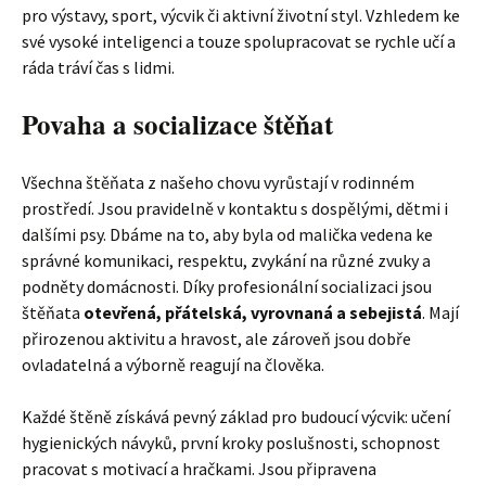
pro výstavy, sport, výcvik či aktivní životní styl. Vzhledem ke
své vysoké inteligenci a touze spolupracovat se rychle učí a
ráda tráví čas s lidmi.
Povaha a socializace štěňat
Všechna štěňata z našeho chovu vyrůstají v rodinném
prostředí. Jsou pravidelně v kontaktu s dospělými, dětmi i
dalšími psy. Dbáme na to, aby byla od malička vedena ke
správné komunikaci, respektu, zvykání na různé zvuky a
podněty domácnosti. Díky profesionální socializaci jsou
štěňata
otevřená, přátelská, vyrovnaná a sebejistá
. Mají
přirozenou aktivitu a hravost, ale zároveň jsou dobře
ovladatelná a výborně reagují na člověka.
Každé štěně získává pevný základ pro budoucí výcvik: učení
hygienických návyků, první kroky poslušnosti, schopnost
pracovat s motivací a hračkami. Jsou připravena