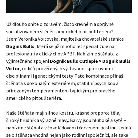
Už dlouho sníte o zdravém, čistokrevném a správně
socializovaném štěněti amerického pitbullteriéra?
Jsem Veronika Voitovska, majitelka chovatelské stanice
Dognik Bulls
, která se již mnoho let specializuje na
profesionální a etický chov APBT. Nabízíme štěňata z
výjimečného spojení
Dognik Bulls Cutiepie × Dognik Bulls
Victor
, rodičů prověřených výstavami, sportovními
disciplínami i genetickými testy. Tato kombinace přináší
štěňata s dokonalým exteriérem, stabilní psychikou a
přirozeným temperamentem typickým pro pravého
amerického pitbullteriéra.
Naše štěňata mají silnou kostru, krásné proporce těla,
široký hrudník a výrazné hlavy. Barvy jsou hluboké a syté –
nabízíme štěňata v čokoládovém i červeném odstínu. Jedná
se o štěňata vhodná nejen jako rodinní společníci, ale také