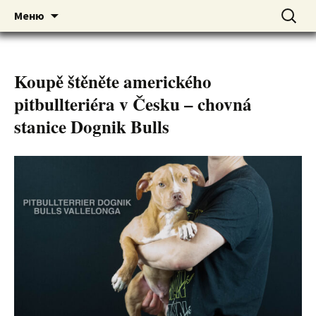
American pitbull terrier kennel DOGNIK
DOGNIK BULLS
Перейти
Найти:
Меню
к
BULLS Europe. ADBA registered. APBT
содержимому
puppies for sale. Worldwide shipping
Koupě štěněte amerického
pitbullteriéra v Česku – chovná
stanice Dognik Bulls