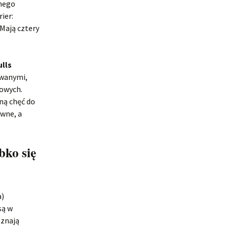
lnego
ier:
 Mają cztery
lls
owanymi,
iowych.
ną chęć do
ywne, a
bko się
a)
są w
 znają