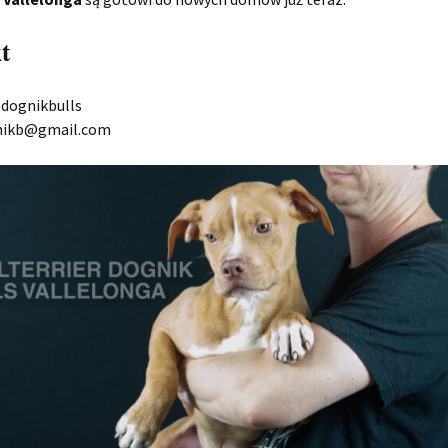
t
 dognikbulls
gnikb@gmail.com