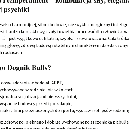
j psychiki
esek o harmonijnej, silnej budowie, niezwykle energiczny i intelige
est bardzo kontaktowy, czuły i uwielbia pracować dla człowieka. Va
ść – jest wyjątkowo delikatna, szybka i zrównoważona. Cała trójk
 linią głowy, zdrową budową i stabilnym charakterem dziedziczony
h rodzicach.
go Dognik Bulls?
t doświadczenia w hodowli APBT,
ychowywane w rodzinie, nie w kojcach,
sjonalna socjalizacja od pierwszych dni,
 wsparcie hodowcy przed i po zakupie,
niaki z linii przeznaczonych do sportu, wystaw i roli psów rodzinn
asz zdrowego, pięknego i dobrze wychowanego szczeniaka pitbulla
i Vallelonga
są gotowi do nowych domów już teraz.