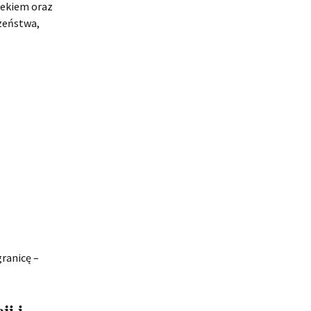
wiekiem oraz
zeństwa,
ranicę –
ji i