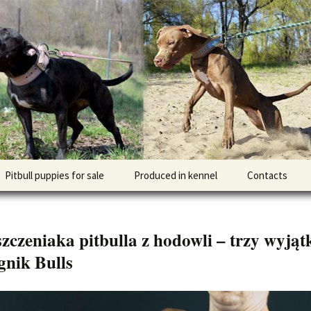
l DOGNIK BULLS Europe. ADBA registered. APBT p
BULLS
Pitbull puppies for sale
Produced in kennel
Contacts
кий
рьер
zczeniaka pitbulla z hodowli – trzy wyją
кий булли
gnik Bulls