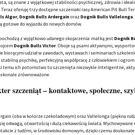
ata, są znane z wyjątkowej stabilności psychicznej, zdrowia i idea
 Teraz oferuję trzy dostępne szczeniaki rasy American Pit Bull Terr
ls Algor
,
Dognik Bulls Ardergain
oraz
Dognik Bulls Vallelonga
.
 są gotowe do wyjazdu do nowych domów.
 pochodzą z wyjątkowo udanego skojarzenia: matką jest
Dognik Bu
a ojcem
Dognik Bulls Victor
. Oboje są psami aktywnymi, wysport
ie biorącymi udział w zawodach, wystawach i seminariach szkolen
stabilną psychikę, perfekcyjną współpracę z człowiekiem i ogrom
ki temu ich potomstwo to szczenięta niezwykle inteligentne, akt
oskonale zrównoważone.
er szczeniąt – kontaktowe, społeczne, szy
ergain (oba w kolorze czekoladowym) oraz Vallelonga (piękna rud
się odwagą, otwartością i dużą ciekawością świata. Wychowywane 
ntakcie z ludźmi, w środowisku domowym, dzięki czemu doskonale