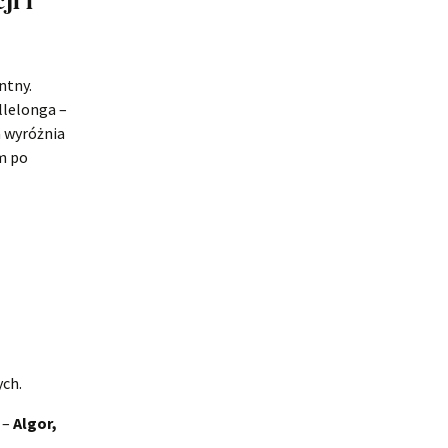
ntny.
llelonga –
a wyróżnia
m po
ych.
 –
Algor,