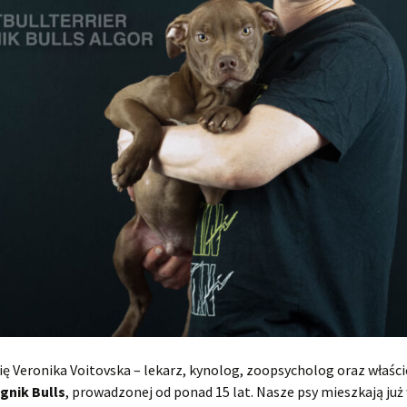
 Veronika Voitovska – lekarz, kynolog, zoopsycholog oraz właści
gnik Bulls
, prowadzonej od ponad 15 lat. Nasze psy mieszkają już