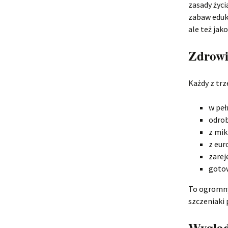
zasady życi
zabaw eduk
ale też jak
Zdrowi
Każdy z trz
w peł
odro
z mi
z eur
zarej
gotow
To ogromny
szczeniaki
Wygląd 