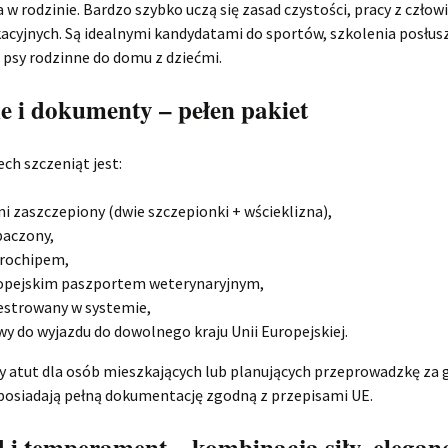
a w rodzinie. Bardzo szybko uczą się zasad czystości, pracy z czło
acyjnych. Są idealnymi kandydatami do sportów, szkolenia posłus
o psy rodzinne do domu z dziećmi.
e i dokumenty – pełen pakiet
ech szczeniąt jest:
ni zaszczepiony (dwie szczepionki + wścieklizna),
baczony,
krochipem,
opejskim paszportem weterynaryjnym,
estrowany w systemie,
y do wyjazdu do dowolnego kraju Unii Europejskiej.
 atut dla osób mieszkających lub planujących przeprowadzkę za g
 posiadają pełną dokumentację zgodną z przepisami UE.
i temperament – kombinacja siły, eleganc