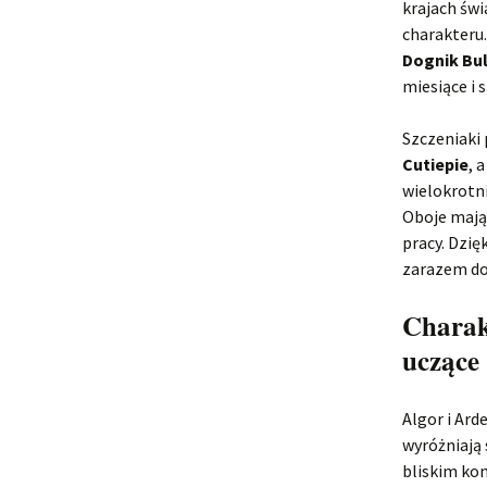
krajach świ
charakteru.
Dognik Bul
miesiące i
Szczeniaki
Cutiepie
, 
wielokrotn
Oboje mają 
pracy. Dzię
zarazem d
Charakt
uczące
Algor i Ard
wyróżniają 
bliskim ko