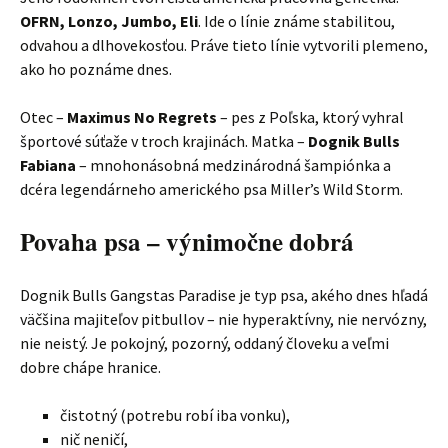
OFRN, Lonzo, Jumbo, Eli
. Ide o línie známe stabilitou,
odvahou a dlhovekosťou. Práve tieto línie vytvorili plemeno,
ako ho poznáme dnes.
Otec –
Maximus No Regrets
– pes z Poľska, ktorý vyhral
športové súťaže v troch krajinách. Matka –
Dognik Bulls
Fabiana
– mnohonásobná medzinárodná šampiónka a
dcéra legendárneho amerického psa Miller’s Wild Storm.
Povaha psa – výnimočne dobrá
Dognik Bulls Gangstas Paradise je typ psa, akého dnes hľadá
väčšina majiteľov pitbullov – nie hyperaktívny, nie nervózny,
nie neistý. Je pokojný, pozorný, oddaný človeku a veľmi
dobre chápe hranice.
čistotný (potrebu robí iba vonku),
nič neničí,