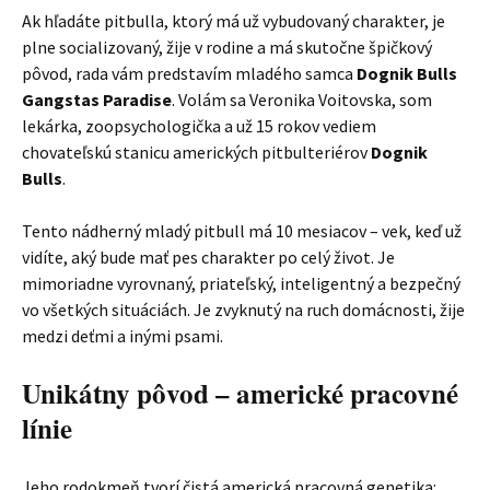
Ak hľadáte pitbulla, ktorý má už vybudovaný charakter, je
plne socializovaný, žije v rodine a má skutočne špičkový
pôvod, rada vám predstavím mladého samca
Dognik Bulls
Gangstas Paradise
. Volám sa Veronika Voitovska, som
lekárka, zoopsychologička a už 15 rokov vediem
chovateľskú stanicu amerických pitbulteriérov
Dognik
Bulls
.
Tento nádherný mladý pitbull má 10 mesiacov – vek, keď už
vidíte, aký bude mať pes charakter po celý život. Je
mimoriadne vyrovnaný, priateľský, inteligentný a bezpečný
vo všetkých situáciách. Je zvyknutý na ruch domácnosti, žije
medzi deťmi a inými psami.
Unikátny pôvod – americké pracovné
línie
Jeho rodokmeň tvorí čistá americká pracovná genetika: