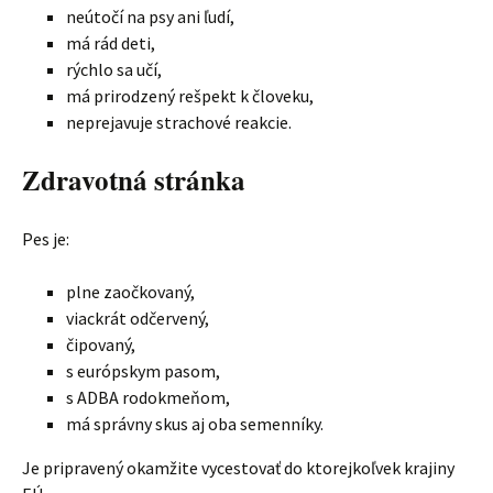
neútočí na psy ani ľudí,
má rád deti,
rýchlo sa učí,
má prirodzený rešpekt k človeku,
neprejavuje strachové reakcie.
Zdravotná stránka
Pes je:
plne zaočkovaný,
viackrát odčervený,
čipovaný,
s európskym pasom,
s ADBA rodokmeňom,
má správny skus aj oba semenníky.
Je pripravený okamžite vycestovať do ktorejkoľvek krajiny