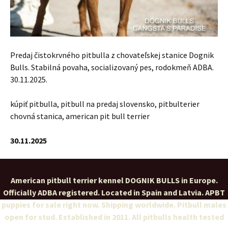
Predaj čistokrvného pitbulla z chovateľskej stanice Dognik
Bulls. Stabilná povaha, socializovaný pes, rodokmeň ADBA.
30.11.2025.
kúpiť pitbulla, pitbull na predaj slovensko, pitbulterier
chovná stanica, american pit bull terrier
30.11.2025
American pitbull terrier kennel DOGNIK BULLS in Europe.
Officially ADBA registered. Located in Spain and Latvia. APBT
puppies for sale right now. Shipping worldwide. Pitbull males
open for stud. Established in 2011. All pitbulls health tested