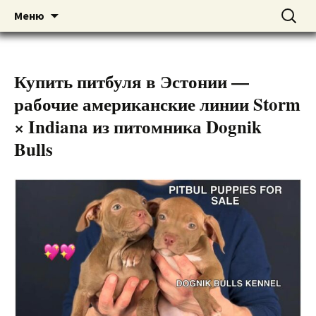
American pitbull terrier kennel DOGNIK
DOGNIK BULLS
Перейти
Найти:
Меню
к
BULLS Europe. ADBA registered. APBT
содержимому
puppies for sale. Worldwide shipping
Купить питбуля в Эстонии —
рабочие американские линии Storm
× Indiana из питомника Dognik
Bulls