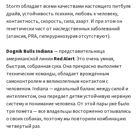
Storm обладает всеми качествами настоящего питбуля:
драйв, устойчивость психики, любовь к человеку,
контактность, скорость, сила, азарт. И при этом он
генетически чист от наследственных заболеваний
(атаксия, PRA, гиперурикозурия отсутствуют).
Dognik Bulls Indiana
— представительница
американской линии
Red Alert
. Это очень умная,
быстрая, собранная сука. Она прекрасно выполняет
технические команды, обладает врождённым
самоконтролем и великолепным контактом с
человеком. Indiana — идеальный баланс между силой и
интеллектом, она передает детям устойчивую нервную
систему и понимание человека. От этой пары уже было
три помёта — все владельцы восторженно отзывались
о своих собаках, поэтому мы повторили комбинацию
четвёртый раз.