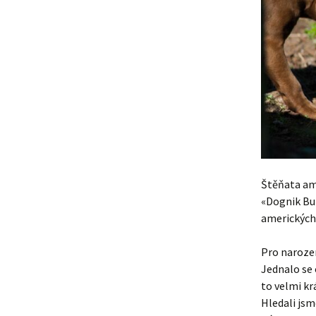
Štěňata ame
«Dognik Bul
amerických 
Pro narozen
Jednalo se 
to velmi kr
Hledali jsm