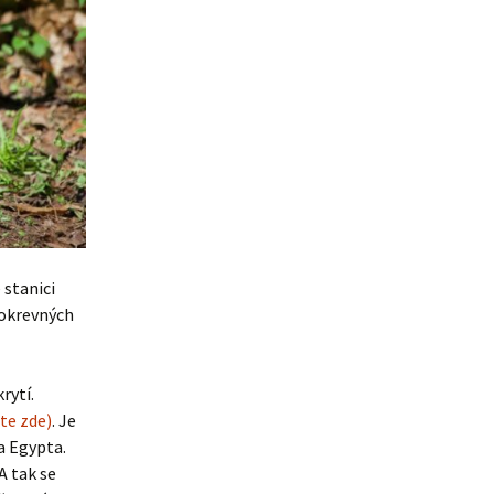
 stanici
tokrevných
rytí.
te zde)
. Je
a Egypta.
A tak se