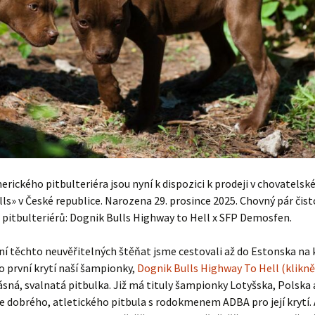
rického pitbulteriéra jsou nyní k dispozici k prodeji v chovatelské
ls» v České republice. Narozena 29. prosince 2025. Chovný pár čis
pitbulteriérů: Dognik Bulls Highway to Hell x SFP Demosfen.
í těchto neuvěřitelných štěňat jsme cestovali až do Estonska na k
o první krytí naší šampionky,
Dognik Bulls Highway To Hell (klikně
ásná, svalnatá pitbulka. Již má tituly šampionky Lotyšska, Polska 
e dobrého, atletického pitbula s rodokmenem ADBA pro její krytí. 