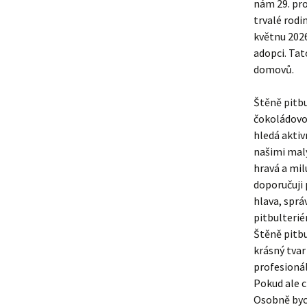
nám 29. pro
trvalé rodi
květnu 2026
adopci. Tat
domovů.
Štěně pitbu
čokoládovou
hledá aktiv
našimi malý
hravá a mil
doporučuji 
hlava, sprá
pitbulteriér
Štěně pitbu
krásný tvar 
profesionál
Pokud ale c
Osobně bych