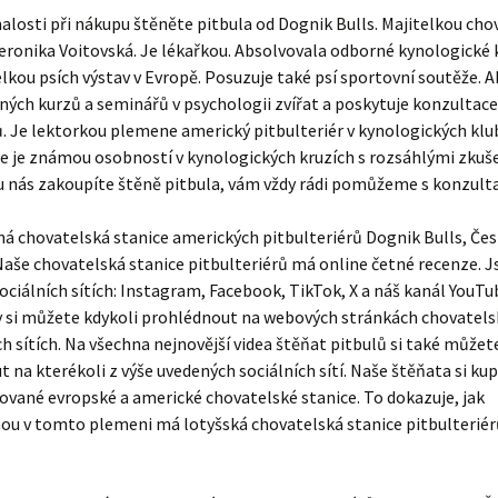
losti při nákupu štěněte pitbula od Dognik Bulls. Majitelkou cho
Veronika Voitovská. Je lékařkou. Absolvovala odborné kynologické k
kou psích výstav v Evropě. Posuzuje také psí sportovní soutěže. 
ných kurzů a seminářů v psychologii zvířat a poskytuje konzultace
. Je lektorkou plemene americký pitbulteriér v kynologických klu
e je známou osobností v kynologických kruzích s rozsáhlými zkuš
 u nás zakoupíte štěně pitbula, vám vždy rádi pomůžeme s konzulta
 chovatelská stanice amerických pitbulteriérů Dognik Bulls, Če
Naše chovatelská stanice pitbulteriérů má online četné recenze. 
sociálních sítích: Instagram, Facebook, TikTok, X a náš kanál YouTu
y si můžete kdykoli prohlédnout na webových stránkách chovatelsk
ch sítích. Na všechna nejnovější videa štěňat pitbulů si také můžet
 na kterékoli z výše uvedených sociálních sítí. Naše štěňata si kupu
ované evropské a americké chovatelské stanice. To dokazuje, jak
u v tomto plemeni má lotyšská chovatelská stanice pitbulterié