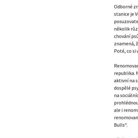
Odborné zna
stanice je 
posuzovatel
několik růz
chování psů
znamená, ž
Poté, co si
Renomovaná
republika. 
aktivní na 
dospělé ps
na sociální
prohlédnout
ale i renom
renomovano
Bulls“.