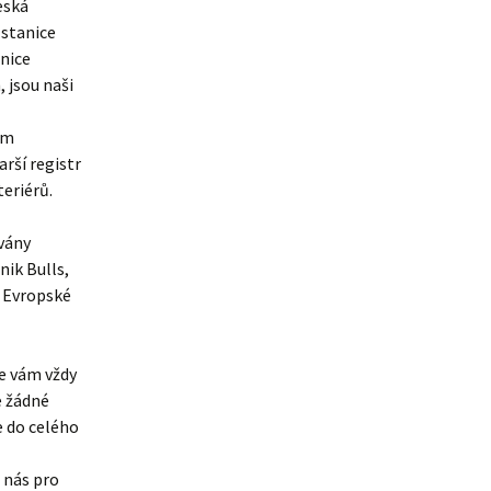
eská
 stanice
anice
, jsou naši
ům
rší registr
eriérů.
vány
ik Bulls,
v Evropské
ce vám vždy
e žádné
e do celého
 nás pro