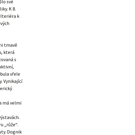
šlo své
iky. K 8.
lteriéra k
ových
lmi tmavě
, která
izovaná s
ktivní,
tbula vřele
 Vynikající
erický
 a má velmi
i
výstavách.
ru „růže“.
uty. Dognik