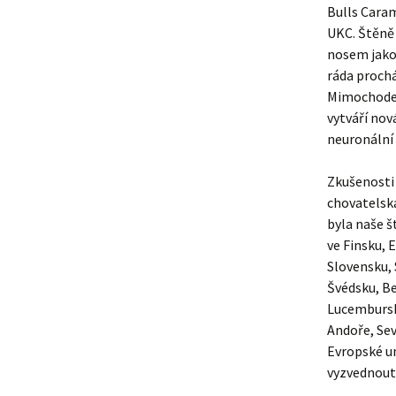
Bulls Cara
UKC. Štěně
nosem jako 
ráda prochá
Mimochodem
vytváří nová
neuronální 
Zkušenosti 
chovatelská
byla naše š
ve Finsku, 
Slovensku, S
Švédsku, B
Lucembursku
Andoře, Sev
Evropské u
vyzvednout 