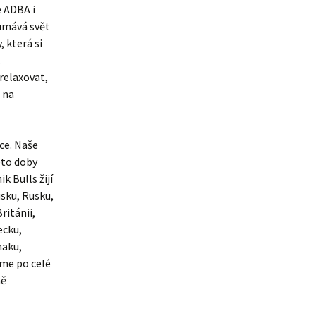
 ADBA i
umává svět
 která si
.
relaxovat,
i na
ce. Naše
éto doby
k Bulls žijí
usku, Rusku,
ritánii,
ecku,
naku,
íme po celé
ně