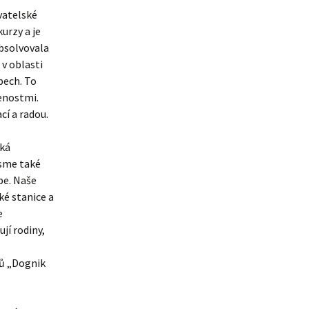
vatelské
urzy a je
Absolvovala
 v oblasti
bech. To
enostmi.
cí a radou.
ská
Jsme také
be. Naše
é stanice a
e
jí rodiny,
rů „Dognik