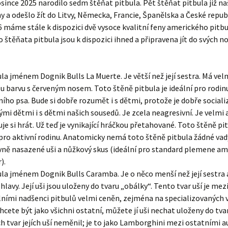
since 2025 narodilo sedm štěňat pitbula. Pět štěňat pitbula již na
ny a odešlo žít do Litvy, Německa, Francie, Španělska a České republ
 máme stále k dispozici dvě vysoce kvalitní feny amerického pitbu
o štěňata pitbula jsou k dispozici ihned a připravena jít do svých n
la jménem Dognik Bulls La Muerte. Je větší než její sestra. Má ve
 barvu s červeným nosem. Toto štěně pitbula je ideální pro rodinu
ního psa. Bude si dobře rozumět i s dětmi, protože je dobře social
mi dětmi i s dětmi našich sousedů. Je zcela neagresivní. Je velmi a
uje si hrát. Už teď je vynikající hráčkou přetahované. Toto štěně pi
pro aktivní rodinu. Anatomicky nemá toto štěně pitbula žádné vady.
vně nasazené uši a nůžkový skus (ideální pro standard plemene am
).
la jménem Dognik Bulls Caramba. Je o něco menší než její sestra
hlavy. Její uši jsou uloženy do tvaru „obálky“. Tento tvar uší je mez
ními nadšenci pitbulů velmi ceněn, zejména na specializovaných 
hcete být jako všichni ostatní, můžete jí uši nechat uloženy do tva
 tvar jejích uší neměnil; je to jako Lamborghini mezi ostatními a