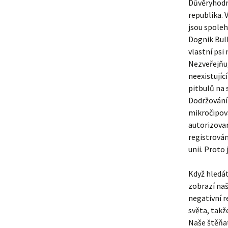
Důvěryhodno
republika.
jsou spoleh
Dognik Bull
vlastní psi 
Nezveřejňu
neexistujíc
pitbulů na 
Dodržování 
mikročipová
autorizovan
registrová
unii. Proto
Když hledát
zobrazí naš
negativní r
světa, takž
Naše štěňat