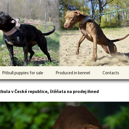
l DOGNIK BULLS Europe. ADBA registered. APBT p
BULLS
Pitbull puppies for sale
Produced in kennel
Contacts
кий
рьер
itbula v České republice, štěňata na prodej ihned
кий булли