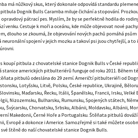
mba má nůžkový skus, který dokonale odpovídá standardu plemene
 pitbula Dognik Bulls Caramba miluje čichání a stopování. Prozko
opravdový pátrací pes. Myslím, že by se perfektně hodila do rodiny,
zí venku. Cestuje k moři a oceánu, kde může objevovat nové pachy
, dlouho se zkoumá, že objevování nových pachů pomáhá psům 
 neuronální spojení v jejich mozku a takoví psi jsou chytřejší, a to 
úrovni.
s koupí pitbula z chovatelské stanice Dognik Bulls v České republi
 stanice amerických pitbulteriérů funguje od roku 2011. Během t
těňata pitbulů odeslána do 29 zemí. Američtí pitbulteriéři od Dogni
Estonsku, Lotyšsku, Litvě, Polsku, České republice, Ukrajině, Bělor
lovinsku, Maďarsku, Řecku, Itálii, Španělsku, Francii, Irsku, Velké B
elgii, Nizozemsku, Bulharsku, Rumunsku, Spojených státech, Něm
, Švýcarsku, Chorvatsku, Srbsku, Albánii, Moldavsku, Albánii, Mo
erní Makedonii, Černé Hoře a Portugalsku. Štěňata pitbulů dováž
nii, Evropě a dokonce i Americe. Samozřejmě si také můžete osob
své štěně do naší chovatelské stanice Dognik Bulls.