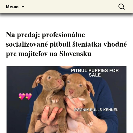
American pitbull terrier kennel DOGNIK
DOGNIK BULLS
Перейти
Найти:
Меню
к
BULLS Europe. ADBA registered. APBT
содержимому
puppies for sale. Worldwide shipping
Na predaj: profesionálne
socializované pitbull šteniatka vhodné
pre majiteľov na Slovensku