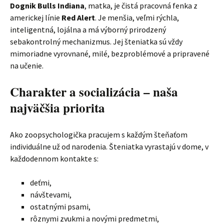
Dognik Bulls Indiana
, matka, je čistá pracovná fenka z
americkej línie
Red Alert
. Je menšia, veľmi rýchla,
inteligentná, lojálna a má výborný prirodzený
sebakontrolný mechanizmus. Jej šteniatka sú vždy
mimoriadne vyrovnané, milé, bezproblémové a pripravené
na učenie.
Charakter a socializácia – naša
najväčšia priorita
Ako zoopsychologička pracujem s každým šteňaťom
individuálne už od narodenia. Šteniatka vyrastajú v dome, v
každodennom kontakte s:
deťmi,
návštevami,
ostatnými psami,
rôznymi zvukmi a novými predmetmi,