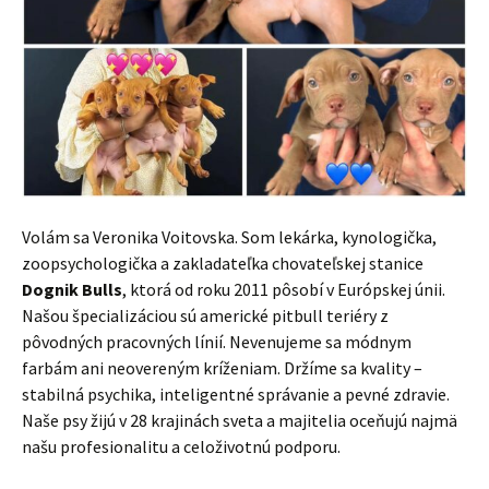
Volám sa Veronika Voitovska. Som lekárka, kynologička,
zoopsychologička a zakladateľka chovateľskej stanice
Dognik Bulls
, ktorá od roku 2011 pôsobí v Európskej únii.
Našou špecializáciou sú americké pitbull teriéry z
pôvodných pracovných línií. Nevenujeme sa módnym
farbám ani neovereným kríženiam. Držíme sa kvality –
stabilná psychika, inteligentné správanie a pevné zdravie.
Naše psy žijú v 28 krajinách sveta a majitelia oceňujú najmä
našu profesionalitu a celoživotnú podporu.