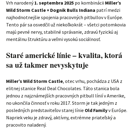
Vrh narodený
1. septembra 2025
po kombinácii
Miller’s
Wild Storm Castle × Dognik Bulls Indiana
patrí medzi
najhodnotnejšie spojenia pracovných pitbullov v Európe.
Tento pár sa osvedčil už niekoľkokrát – všetci potomkovia
majú pevné nervy, stabilné správanie, zdravú fyzickú aj
mentálnu štruktúru a veľmi vysokú sociálnosť.
Staré americké línie – kvalita, ktorá
sa už takmer nevyskytuje
Miller’s Wild Storm Castle
, otec vrhu, pochádza z USA z
elitnej stanice Real Deal Chocolates. Táto stanica bola
jednou z najznámejších pracovných pitbull línií v Amerike,
no ukončila činnosť v roku 2017. Storm je tak jedným z
posledných predstaviteľov starej línie
Old Family
v Európe.
Napriek veku je zdravý, aktívny, extrémne priateľský a
pracovito naladený.