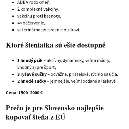
ADBA rodokmeň,
2 komplexné vakcíny,
vakcínu proti besnote,
4× odčervenie,
veterinárne potvrdenie o zdraví.
Ktoré šteniatka sú ešte dostupné
1 hnedý psík
– aktívny, dynamický, veľmi múdry,
vhodný aj pre šport,
3 ryšavé sučky
– odvážne, priateľské, rýchlo sa učia,
2 hnedé sučky
– jemnejšie, veľmi oddané a láskavé.
Cena: 1500–2000 €
Prečo je pre Slovensko najlepšie
kupovať šteňa z EÚ