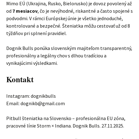
Mimo EÚ (Ukrajina, Rusko, Bielorusko) je dovoz povolený až
od
7 mesiacov
, čo je nevýhodné, riskantné a často spojené s
podvodmi. V rámci Európskej únie je všetko jednoduché,
kontrolované a bezpečné. Šteniatka môžu cestovať už od 8
týždňov pri splnení pravidiel.
Dognik Bulls ponúka slovenským majiteľom transparentný,
profesionálny a legálny chov s dlhou tradíciou a
vynikajúcimi výsledkami.
Kontakt
Instagram: dognikbulls
Email: dognikb@gmail.com
Pitbull šteniatka na Slovensko – profesionálna EU zóna,
pracovné línie Storm × Indiana. Dognik Bulls. 27.11.2025.