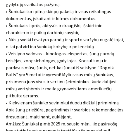
gydytojų sveikatos pažymą.
• Šuniukai turi pilną skiepų paketą ir visus reikalingus
dokumentus, įskaitant ir kilmės dokumentus.
• Šuniukai stiprūs, aktyvūs ir draugiški, išskirtinio
charakterio ir puikių darbinių savybių.
• Mūsų sveiki tėvai yra parodų ir sporto varžybų nugalėtojai,
o tai patvirtina šuniukų kokybę ir potencialą.
• Veislyno vadovas – kinologas-ekspertas, šunų parodų
teisėjas, zoopsichologas, gydytojas. Konsultuoju ir
pardavus mūsų šunis, net kai šuniui iš veislyno “Dognik
Bulls” yra 5 metai ir vyresni! Myliu visus mūsų šuniukus,
prisimenu juos visus ir vertinu šeimininkus, kurie dalijasi
mūsų vertybėmis ir meile grynaveisliams amerikiečių
pitbulterjerams.
• Kiekvienam šuniuko savininkui duodu didžiulį priminimą.
Apie šunų priežiūrą, pagrindinės ir svarbios rekomendacijos
dresuojant, maitinant, auklėjant.
Amžius: Šuniukai gimė 2025 m. sausio mėn., jie pasiruošę
kraustytis į naujus namus ir tapti jūsų šeimos dalimi!