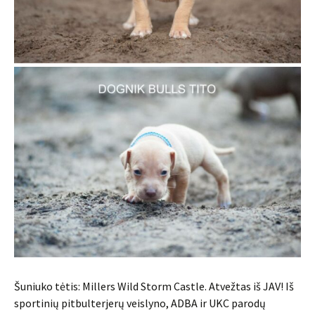
Šuniuko tėtis: Millers Wild Storm Castle. Atvežtas iš JAV! Iš
sportinių pitbulterjerų veislyno, ADBA ir UKC parodų