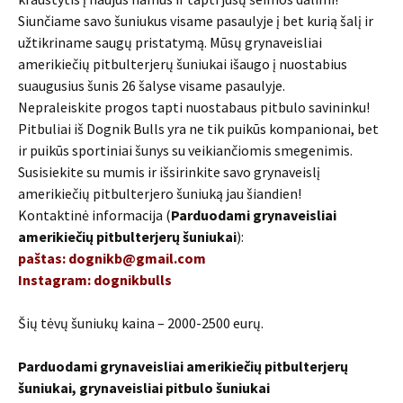
Siunčiame savo šuniukus visame pasaulyje į bet kurią šalį ir
užtikriname saugų pristatymą. Mūsų grynaveisliai
amerikiečių pitbulterjerų šuniukai išaugo į nuostabius
suaugusius šunis 26 šalyse visame pasaulyje.
Nepraleiskite progos tapti nuostabaus pitbulo savininku!
Pitbuliai iš Dognik Bulls yra ne tik puikūs kompanionai, bet
ir puikūs sportiniai šunys su veikiančiomis smegenimis.
Susisiekite su mumis ir išsirinkite savo grynaveislį
amerikiečių pitbulterjero šuniuką jau šiandien!
Kontaktinė informacija (
Parduodami grynaveisliai
amerikiečių pitbulterjerų šuniukai
):
paštas: dognikb@gmail.com
Instagram: dognikbulls
Šių tėvų šuniukų kaina – 2000-2500 eurų.
Parduodami grynaveisliai amerikiečių pitbulterjerų
šuniukai, grynaveisliai pitbulo šuniukai