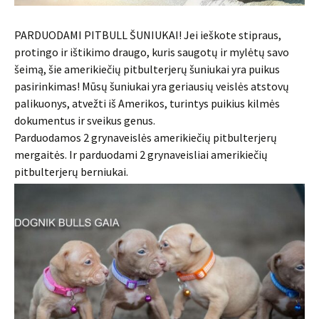
PARDUODAMI PITBULL ŠUNIUKAI! Jei ieškote stipraus,
protingo ir ištikimo draugo, kuris saugotų ir mylėtų savo
šeimą, šie amerikiečių pitbulterjerų šuniukai yra puikus
pasirinkimas! Mūsų šuniukai yra geriausių veislės atstovų
palikuonys, atvežti iš Amerikos, turintys puikius kilmės
dokumentus ir sveikus genus.
Parduodamos 2 grynaveislės amerikiečių pitbulterjerų
mergaitės. Ir parduodami 2 grynaveisliai amerikiečių
pitbulterjerų berniukai.