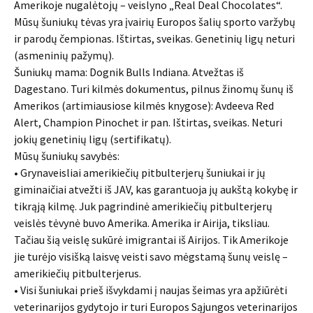
Amerikoje nugalėtojų – veislyno „Real Deal Chocolates“.
Mūsų šuniukų tėvas yra įvairių Europos šalių sporto varžybų
ir parodų čempionas. Ištirtas, sveikas. Genetinių ligų neturi
(asmeninių pažymų).
Šuniukų mama: Dognik Bulls Indiana. Atvežtas iš
Dagestano. Turi kilmės dokumentus, pilnus žinomų šunų iš
Amerikos (artimiausiose kilmės knygose): Avdeeva Red
Alert, Champion Pinochet ir pan. Ištirtas, sveikas. Neturi
jokių genetinių ligų (sertifikatų).
Mūsų šuniukų savybės:
• Grynaveisliai amerikiečių pitbulterjerų šuniukai ir jų
giminaičiai atvežti iš JAV, kas garantuoja jų aukštą kokybę ir
tikrąją kilmę. Juk pagrindinė amerikiečių pitbulterjerų
veislės tėvynė buvo Amerika. Amerika ir Airija, tiksliau.
Tačiau šią veislę sukūrė imigrantai iš Airijos. Tik Amerikoje
jie turėjo visišką laisvę veisti savo mėgstamą šunų veislę –
amerikiečių pitbulterjerus.
• Visi šuniukai prieš išvykdami į naujas šeimas yra apžiūrėti
veterinarijos gydytojo ir turi Europos Sąjungos veterinarijos