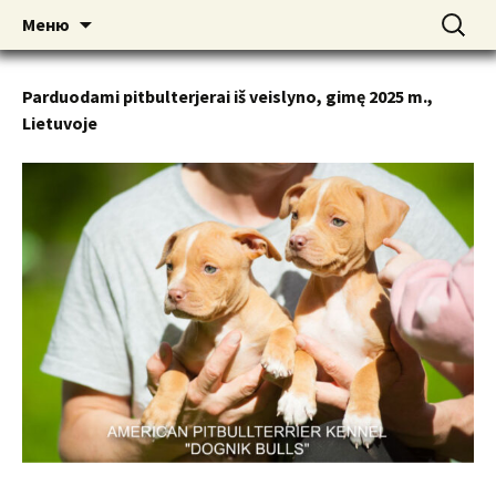
American pitbull terrier kennel DOGNIK
DOGNIK BULLS
Перейти
Найти:
Меню
к
BULLS Europe. ADBA registered. APBT
содержимому
puppies for sale. Worldwide shipping
Parduodami pitbulterjerai iš veislyno, gimę 2025 m.,
Lietuvoje