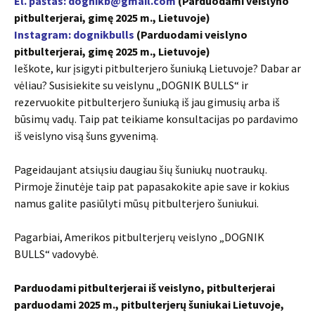
El. paštas: dognikb@gmail.com
(Parduodami veislyno
pitbulterjerai, gimę 2025 m., Lietuvoje)
Instagram: dognikbulls
(Parduodami veislyno
pitbulterjerai, gimę 2025 m., Lietuvoje)
Ieškote, kur įsigyti pitbulterjero šuniuką Lietuvoje? Dabar ar
vėliau? Susisiekite su veislynu „DOGNIK BULLS“ ir
rezervuokite pitbulterjero šuniuką iš jau gimusių arba iš
būsimų vadų. Taip pat teikiame konsultacijas po pardavimo
iš veislyno visą šuns gyvenimą.
Pageidaujant atsiųsiu daugiau šių šuniukų nuotraukų.
Pirmoje žinutėje taip pat papasakokite apie save ir kokius
namus galite pasiūlyti mūsų pitbulterjero šuniukui.
Pagarbiai, Amerikos pitbulterjerų veislyno „DOGNIK
BULLS“ vadovybė.
Parduodami pitbulterjerai iš veislyno, pitbulterjerai
parduodami 2025 m., pitbulterjerų šuniukai Lietuvoje,