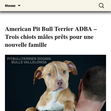
American pitbull terrier kennel DOGNIK
DOGNIK BULLS
Перейти
Найти:
Меню
к
BULLS Europe. ADBA registered. APBT
содержимому
puppies for sale. Worldwide shipping
American Pit Bull Terrier ADBA –
Trois chiots mâles prêts pour une
nouvelle famille