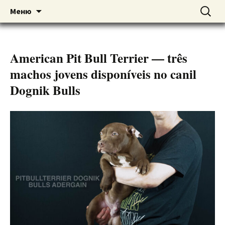
American pitbull terrier kennel DOGNIK
DOGNIK BULLS
Перейти
Найти:
Меню
к
BULLS Europe. ADBA registered. APBT
содержимому
puppies for sale. Worldwide shipping
American Pit Bull Terrier — três
machos jovens disponíveis no canil
Dognik Bulls