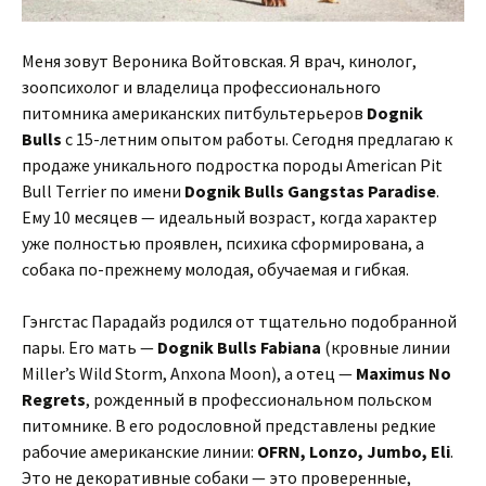
Меня зовут Вероника Войтовская. Я врач, кинолог,
зоопсихолог и владелица профессионального
питомника американских питбультерьеров
Dognik
Bulls
с 15-летним опытом работы. Сегодня предлагаю к
продаже уникального подростка породы American Pit
Bull Terrier по имени
Dognik Bulls Gangstas Paradise
.
Ему 10 месяцев — идеальный возраст, когда характер
уже полностью проявлен, психика сформирована, а
собака по-прежнему молодая, обучаемая и гибкая.
Гэнгстас Парадайз родился от тщательно подобранной
пары. Его мать —
Dognik Bulls Fabiana
(кровные линии
Miller’s Wild Storm, Anxona Moon), а отец —
Maximus No
Regrets
, рожденный в профессиональном польском
питомнике. В его родословной представлены редкие
рабочие американские линии:
OFRN, Lonzo, Jumbo, Eli
.
Это не декоративные собаки — это проверенные,