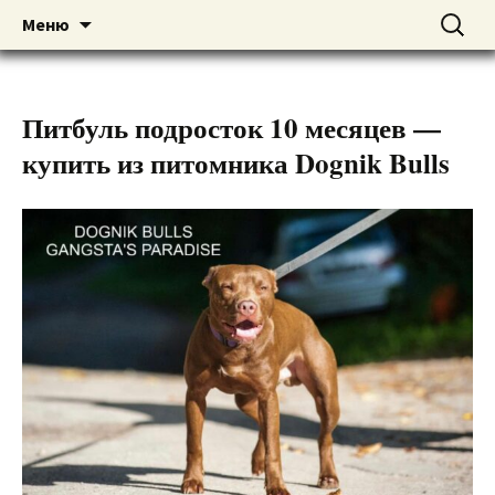
American pitbull terrier kennel DOGNIK
DOGNIK BULLS
Перейти
Найти:
Меню
к
BULLS Europe. ADBA registered. APBT
содержимому
puppies for sale. Worldwide shipping
Питбуль подросток 10 месяцев —
купить из питомника Dognik Bulls