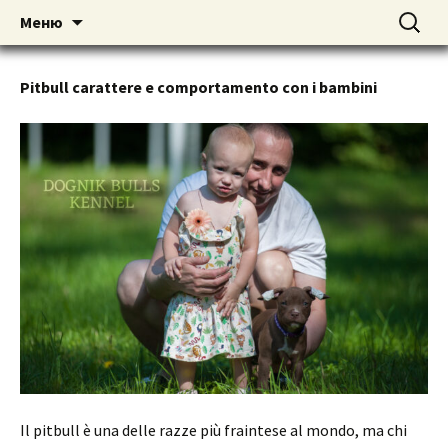
American pitbull terrier kennel DOGNIK
DOGNIK BULLS
Перейти
Найти:
Меню
к
BULLS Europe. ADBA registered. APBT
содержимому
puppies for sale. Worldwide shipping
Pitbull carattere e comportamento con i bambini
Il pitbull è una delle razze più fraintese al mondo, ma chi