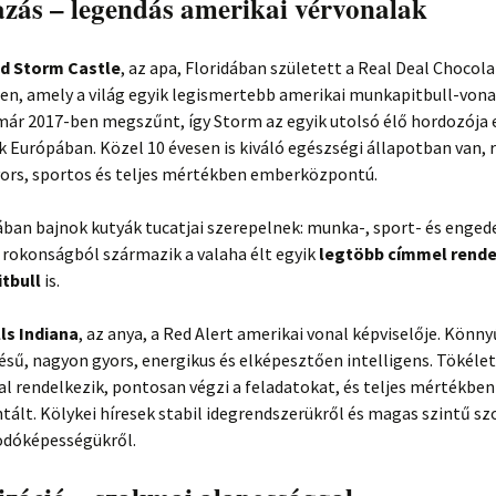
zás – legendás amerikai vérvonalak
ild Storm Castle
, az apa, Floridában született a Real Deal Chocol
n, amely a világ egyik legismertebb amerikai munkapitbull-vonal
már 2017-ben megszűnt, így Storm az egyik utolsó élő hordozója 
 Európában. Közel 10 évesen is kiváló egészségi állapotban van, 
gyors, sportos és teljes mértékben emberközpontú.
ában bajnok kutyák tucatjai szerepelnek: munka-, sport- és enge
 rokonságból származik a valaha élt egyik
legtöbb címmel rend
itbull
is.
ls Indiana
, az anya, a Red Alert amerikai vonal képviselője. Könny
ésű, nagyon gyors, energikus és elképesztően intelligens. Tökéle
l rendelkezik, pontosan végzi a feladatokat, és teljes mértékben
ált. Kölykei híresek stabil idegrendszerükről és magas szintű szo
dóképességükről.