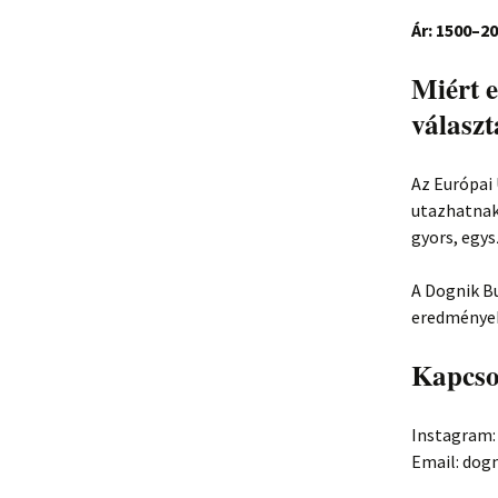
Ár: 1500–20
Miért 
választ
Az Európai 
utazhatnak
gyors, egys
A Dognik B
eredmények
Kapcso
Instagram:
Email: do