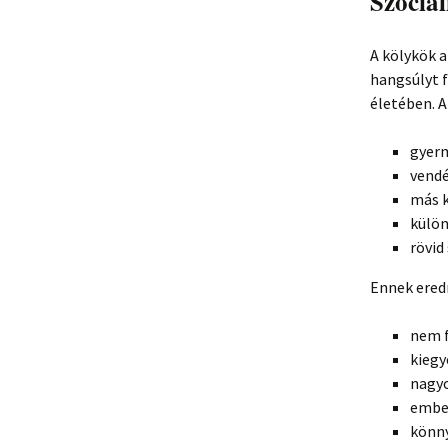
Szocial
A kölykök 
hangsúlyt f
életében. 
gyerm
vendé
más k
külön
rövid
Ennek ered
nem f
kiegy
nagyo
embe
könny