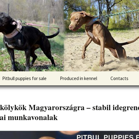
l DOGNIK BULLS Europe. ADBA registered. APBT p
BULLS
Pitbull puppies for sale
Produced in kennel
Contacts
кий
рьер
 kölykök Magyarországra – stabil idegren
кий булли
ai munkavonalak