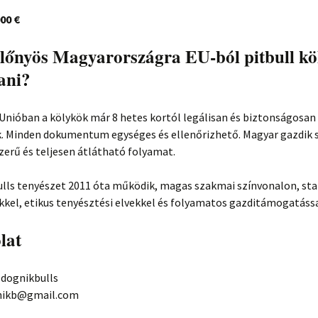
00 €
előnyös Magyarországra EU-ból pitbull kö
ani?
Unióban a kölykök már 8 hetes kortól legálisan és biztonságosan
. Minden dokumentum egységes és ellenőrizhető. Magyar gazdik 
zerű és teljesen átlátható folyamat.
ulls tenyészet 2011 óta működik, magas szakmai színvonalon, sta
kel, etikus tenyésztési elvekkel és folyamatos gazditámogatássa
lat
 dognikbulls
gnikb@gmail.com