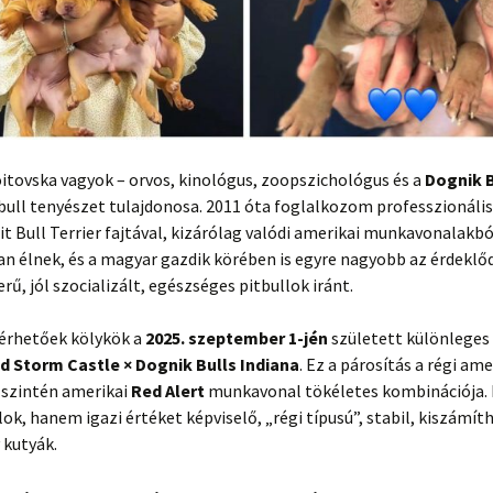
itovska vagyok – orvos, kinológus, zoopszichológus és a
Dognik B
bull tenyészet tulajdonosa. 2011 óta foglalkozom professzionáli
t Bull Terrier fajtával, kizárólag valódi amerikai munkavonalakb
n élnek, és a magyar gazdik körében is egyre nagyobb az érdeklőd
rű, jól szocializált, egészséges pitbullok iránt.
lérhetőek kölykök a
2025. szeptember 1-jén
született különleges
ild Storm Castle × Dognik Bulls Indiana
. Ez a párosítás a régi am
 szintén amerikai
Red Alert
munkavonal tökéletes kombinációja
lok, hanem igazi értéket képviselő, „régi típusú”, stabil, kiszámít
 kutyák.