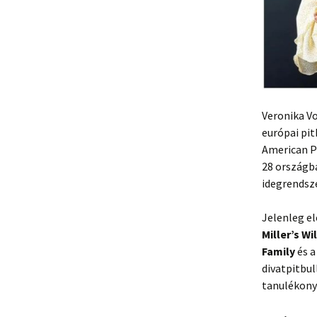
Veronika Vo
európai pit
American Pi
28 országba
idegrendsze
Jelenleg e
Miller’s W
Family
és a
divatpitbul
tanulékony