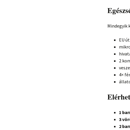
Egészs
Mindegyik k
EU út
mikro
hivat
2 kom
vesze
4× fé
állat
Elérhe
1 bar
3 vö
2 ba