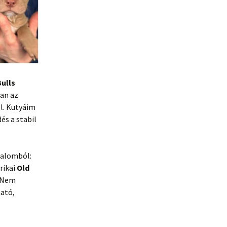
ulls
san az
ól. Kutyáim
és a stabil
 alomból:
erikai
Old
. Nem
ható,