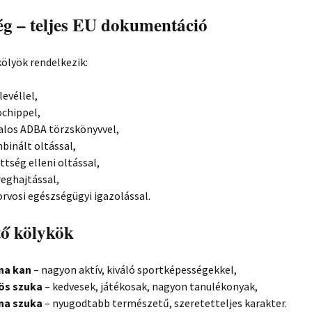
ég – teljes EU dokumentáció
ölyök rendelkezik:
levéllel,
chippel,
alos ADBA törzskönyvvel,
binált oltással,
ttség elleni oltással,
reghajtással,
orvosi egészségügyi igazolással.
tő kölykök
na kan
– nagyon aktív, kiváló sportképességekkel,
rös szuka
– kedvesek, játékosak, nagyon tanulékonyak,
rna szuka
– nyugodtabb természetű, szeretetteljes karakter.