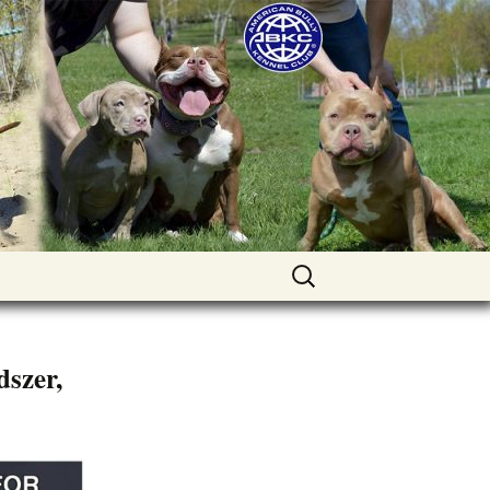
uppies for sale. Worldwide shipping
Найти:
dszer,