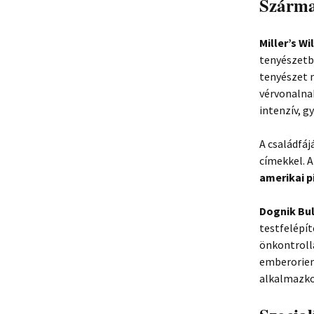
Szárma
Miller’s W
tenyészetbe
tenyészet 
vérvonalnak
intenzív, 
A családfáj
címekkel. A
amerikai p
Dognik Bul
testfelépít
önkontrolla
emberorient
alkalmazko