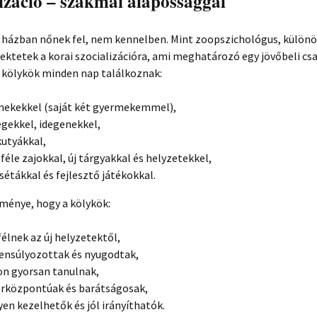
izáció – szakmai alapossággal
a házban nőnek fel, nem kennelben. Mint zoopszichológus, különö
ektetek a korai szocializációra, ami meghatározó egy jövőbeli csa
A kölykök minden nap találkoznak:
ekekkel (saját két gyermekemmel),
gekkel, idegenekkel,
utyákkal,
féle zajokkal, új tárgyakkal és helyzetekkel,
 sétákkal és fejlesztő játékokkal.
ménye, hogy a kölykök:
élnek az új helyzetektől,
ensúlyozottak és nyugodtak,
n gyorsan tanulnak,
rközpontúak és barátságosak,
en kezelhetők és jól irányíthatók.