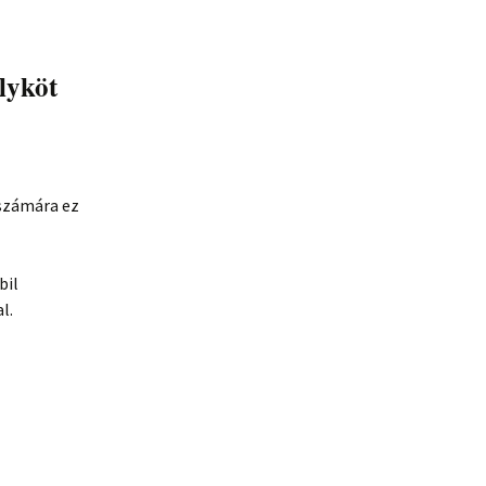
lyköt
számára ez
bil
l.