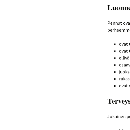
Luonne
Pennut ovat
perheemme k
ovat 
ovat 
elävä
osaav
juoks
rakast
ovat 
Terveys
Jokainen p