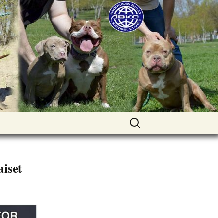
uppies for sale. Worldwide shipping
Найти:
aiset