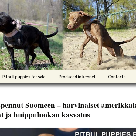
l DOGNIK BULLS Europe. ADBA registered. APBT p
BULLS
Pitbull puppies for sale
Produced in kennel
Contacts
кий
рьер
l-pennut Suomeen – harvinaiset amerikkal
кий булли
at ja huippuluokan kasvatus