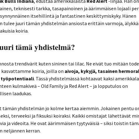
k Bulls Indiana
, edustaa amerikkalaista
Red Alert
-linjaa. Hän o
ainen, teknisesti tarkka, tasapainoinen ja äärimmäisen lojaali pe
synnynnäinen itsehillintä ja fantastinen keskittymiskyky. Hänen
 tulee juuri tämän yhdistelmän ansiosta erittäin varmoja, älykkäi
kuisia koiria.
juuri tämä yhdistelmä?
innosta trendivärit kuten sininen tai lilac. Ne eivät tuo mitään tode
e kasvattamme koiria, joilla on
aivoja, kykyjä, tasainen hermora
 työpotentiaali
. Tässä yhdistelmässä kohtaavat kaksi amerikkala
nteen kulmakiveä – Old Family ja Red Alert – ja lopputulos on
lisen laadukas.
t tämän yhdistelmän jo kolme kertaa aiemmin. Jokainen pentu o
eksi, terveeksi ja fiksuksi koiraksi. Kaikki omistajat lähettävät mi
via ja videoita. He ovat äärimmäisen tyytyväisiä – siksi toistin tä
n neljännen kerran.