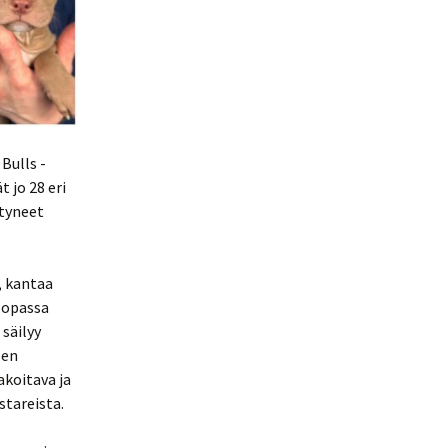
Bulls -
 jo 28 eri
ntyneet
, kantaa
roopassa
säilyy
sen
akoitava ja
stareista.