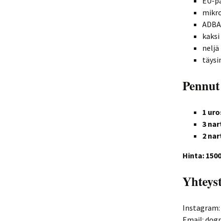
EU-pa
mikro
ADBA
kaksi
neljä
täysi
Pennut 
1 uro
3 nar
2 nar
Hinta: 150
Yhteyst
Instagram:
Email: do