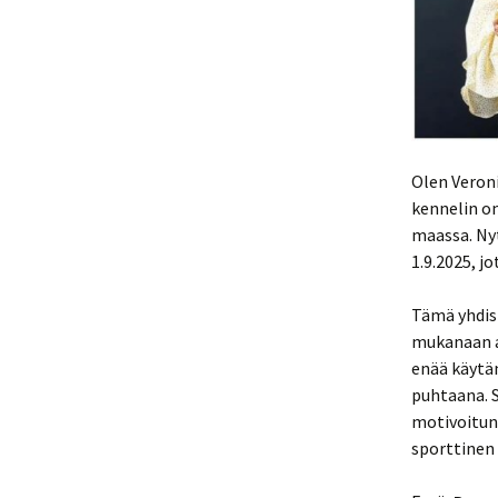
Olen Veroni
kennelin om
maassa. Ny
1.9.2025, j
Tämä yhdist
mukanaan a
enää käytän
puhtaana. S
motivoitunu
sporttinen 