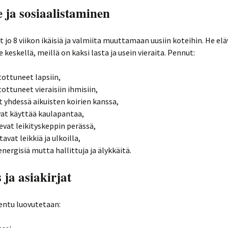
 ja sosiaalistaminen
 jo 8 viikon ikäisiä ja valmiita muuttamaan uusiin koteihin. He elä
eskellä, meillä on kaksi lasta ja usein vieraita. Pennut:
tottuneet lapsiin,
tottuneet vieraisiin ihmisiin,
t yhdessä aikuisten koirien kanssa,
at käyttää kaulapantaa,
evat leikityskeppin perässä,
avat leikkiä ja ulkoilla,
energisiä mutta hallittuja ja älykkäitä.
 ja asiakirjat
entu luovutetaan: