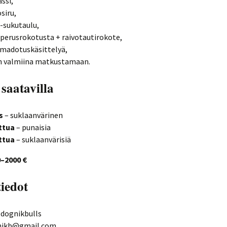
ssi,
siru,
-sukutaulu,
 perusrokotusta + raivotautirokote,
 madotuskäsittelyä,
n valmiina matkustamaan.
saatavilla
s
– suklaanvärinen
ttua
– punaisia
ttua
– suklaanvärisiä
0–2000 €
iedot
 dognikbulls
gnikb@gmail.com