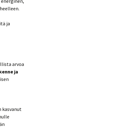
n energinen,
rheelleen.
tä ja
llista arvoa
kenne ja
isen
n kasvanut
nulle
män