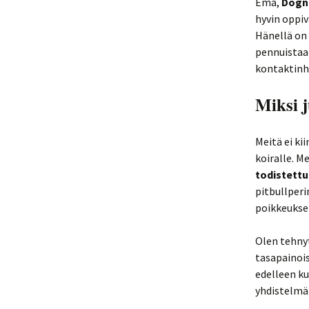
Emä,
Dogni
hyvin oppiv
Hänellä on 
pennuistaan
kontaktinha
Miksi 
Meitä ei ki
koiralle. M
todistettu
pitbullperi
poikkeuksel
Olen tehny
tasapainois
edelleen ku
yhdistelmä