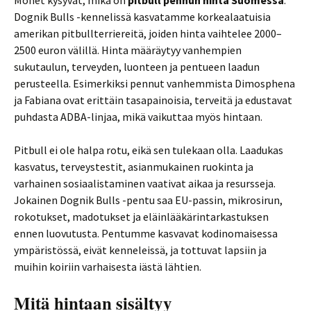
Monet kysyvät, mikä on
pitbull pennun hinta Suomessa
.
Dognik Bulls -kennelissä kasvatamme korkealaatuisia
amerikan pitbullterriereitä, joiden hinta vaihtelee 2000–
2500 euron välillä. Hinta määräytyy vanhempien
sukutaulun, terveyden, luonteen ja pentueen laadun
perusteella. Esimerkiksi pennut vanhemmista Dimosphena
ja Fabiana ovat erittäin tasapainoisia, terveitä ja edustavat
puhdasta ADBA-linjaa, mikä vaikuttaa myös hintaan.
Pitbull ei ole halpa rotu, eikä sen tulekaan olla. Laadukas
kasvatus, terveystestit, asianmukainen ruokinta ja
varhainen sosiaalistaminen vaativat aikaa ja resursseja.
Jokainen Dognik Bulls -pentu saa EU-passin, mikrosirun,
rokotukset, madotukset ja eläinlääkärintarkastuksen
ennen luovutusta. Pentumme kasvavat kodinomaisessa
ympäristössä, eivät kenneleissä, ja tottuvat lapsiin ja
muihin koiriin varhaisesta iästä lähtien.
Mitä hintaan sisältyy