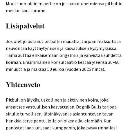
Moni suomalainen perhe on jo saanut unelmiensa pitbullin
meidän kauttamme.
Lisäpalvelut
Jos olet jo ostanut pitbullin muualta, tarjoan maksullista
neuvontaa käyttäytymisen ja kasvatuksen kysymyksissä.
Tämä auttaa ehkäisemään ongelmia ja vahvistaa suhdetta
koiraan. Ensimmäinen konsultaatio kestää yleensä 30–60
minuuttia ja maksaa 50 euroa (vuoden 2025 hinta).
Yhteenveto
Pitbull on älykäs, uskollinen ja aktiivinen koira, joka
ansaitsee vastuullisen kasvattajan. Dognik Bulls tarjoaa
sinulle turvallisen, läpinäkyvän ja asiantuntevan tavan
hankkia terve pentu, jolla on oikea alku elämään. Kun
panostat laatuun, saat kumppanin, joka pysyy rinnallasi