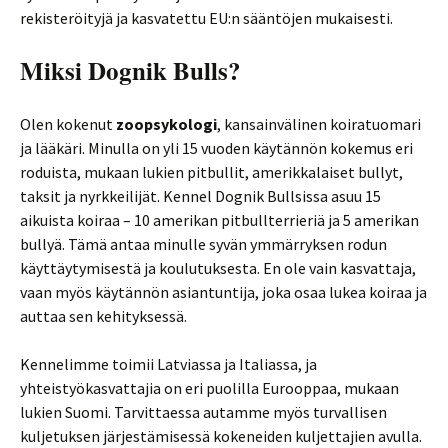
rekisteröityjä ja kasvatettu EU:n sääntöjen mukaisesti.
Miksi Dognik Bulls?
Olen kokenut
zoopsykologi
, kansainvälinen koiratuomari
ja lääkäri. Minulla on yli 15 vuoden käytännön kokemus eri
roduista, mukaan lukien pitbullit, amerikkalaiset bullyt,
taksit ja nyrkkeilijät. Kennel Dognik Bullsissa asuu 15
aikuista koiraa – 10 amerikan pitbullterrieriä ja 5 amerikan
bullyä. Tämä antaa minulle syvän ymmärryksen rodun
käyttäytymisestä ja koulutuksesta. En ole vain kasvattaja,
vaan myös käytännön asiantuntija, joka osaa lukea koiraa ja
auttaa sen kehityksessä.
Kennelimme toimii Latviassa ja Italiassa, ja
yhteistyökasvattajia on eri puolilla Eurooppaa, mukaan
lukien Suomi. Tarvittaessa autamme myös turvallisen
kuljetuksen järjestämisessä kokeneiden kuljettajien avulla.