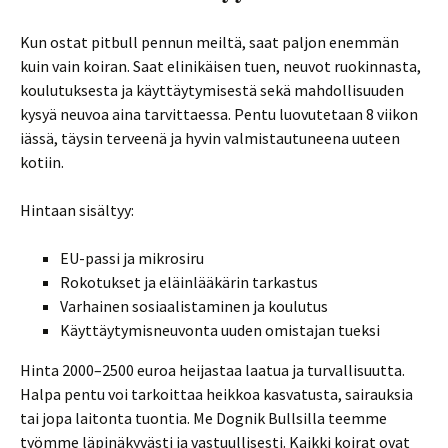
Kun ostat pitbull pennun meiltä, saat paljon enemmän
kuin vain koiran. Saat elinikäisen tuen, neuvot ruokinnasta,
koulutuksesta ja käyttäytymisestä sekä mahdollisuuden
kysyä neuvoa aina tarvittaessa. Pentu luovutetaan 8 viikon
iässä, täysin terveenä ja hyvin valmistautuneena uuteen
kotiin.
Hintaan sisältyy:
EU-passi ja mikrosiru
Rokotukset ja eläinlääkärin tarkastus
Varhainen sosiaalistaminen ja koulutus
Käyttäytymisneuvonta uuden omistajan tueksi
Hinta 2000–2500 euroa heijastaa laatua ja turvallisuutta.
Halpa pentu voi tarkoittaa heikkoa kasvatusta, sairauksia
tai jopa laitonta tuontia. Me Dognik Bullsilla teemme
työmme läpinäkyvästi ja vastuullisesti. Kaikki koirat ovat