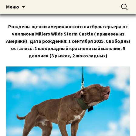
American pitbull terrier kennel DOGNIK
DOGNIK BULLS
Перейти
Найти:
Меню
к
BULLS Europe. ADBA registered. APBT
содержимому
puppies for sale. Worldwide shipping
Рождены щенки американского питбультерьера от
чемпиона Millers Wilds Storm Castle ( привезен из
Америки). Дата рождения: 1 сентября 2025. Свободны
остались: 1 шоколадный красноносый мальчик. 5
девочек (3 рыжих, 2 шоколадных)