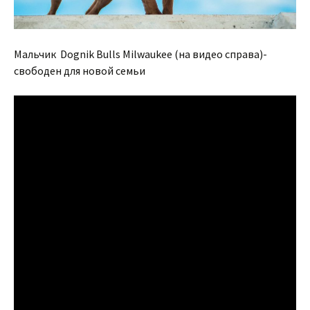
Мальчик Dognik Bulls Milwaukee (на видео справа)-
свободен для новой семьи