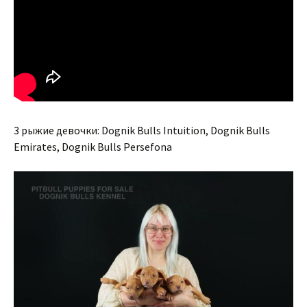
3 рыжие девочки: Dognik Bulls Intuition, Dognik Bulls
Emirates, Dognik Bulls Persefona