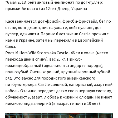
*6 мая 2018: рейтинговый чемпионат по дог-пуллер:
прыжки-5е место (из 12ти). Днепр, Украина
Касл занимается: дог-фрисби, фрисби-фристайл, бег по
стене, лонг джамп, вис на ухвате, вейтпуллинг, дог-
пуллер, аджилити. Первые 6 лет жизни Castle прожил с
нами в Украине, затем мы переехали в Европейский
Союз.
Рост Millers Wild Storm aka Castle- 46 см в холке (место
перехода шеи в спину), вес 20 кг. Прикус-
ножницеобразный (идеально в стандарте породы),
полнозубый. Очень хороший, крупный и ровный зубной
ряд. Это важно для породистого американского
питбультерьера. Castle сильный, напористый, азартный
кобель. Отлично передает детям свою нервную систему,
обучаемость, азарт, любовь к жизни и к людям. Не имеет
никакого вида аллергий (в возрасте почти 10 лет).