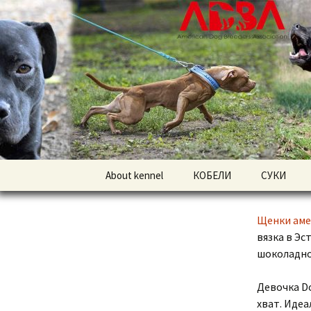
American pitbull terrier kenne
DOGNIK 
Перейти
About kennel
КОБЕЛИ
СУКИ
к
содержимому
Американский
Американс
питбультерьер
питбульте
Щенки аме
вязка в Эс
Американский булли
Американс
шоколадно
Девочка Do
хват. Идеа