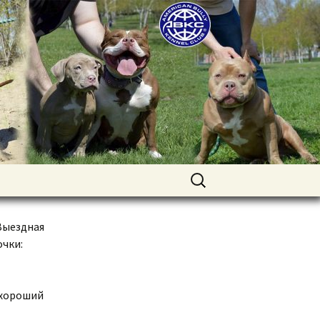
uppies for sale. Worldwide shipping
Найти:
 Выездная
очки:
ь хороший