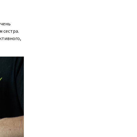
Очень
м сестра.
ктивного,