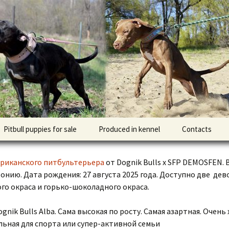
l DOGNIK BULLS Europe. ADBA registered. APBT p
BULLS
Pitbull puppies for sale
Produced in kennel
Contacts
кий
рьер
риканского питбультерьера
от Dognik Bulls x SFP DEMOSFEN.
тонию. Дата рождения: 27 августа 2025 года. Доступно две дев
кий булли
го окраса и горько-шоколадного окраса.
gnik Bulls Alba. Сама высокая по росту. Самая азартная. Очен
льная для спорта или супер-активной семьи