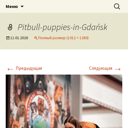
American pitbull terrier kennel DOGNIK
DOGNIK BULLS
Перейти
Найти:
Меню
к
BULLS Europe. ADBA registered. APBT
содержимому
puppies for sale. Worldwide shipping
Pitbull-puppies-in-Gdańsk
11.01.2026
Полный размер (1012 × 1280)
←
→
Предыдущая
Следующая