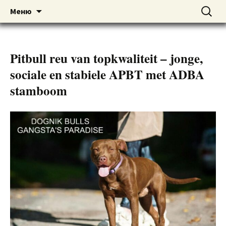
American pitbull terrier kennel DOGNIK
DOGNIK BULLS
Перейти
Найти:
Меню
к
BULLS Europe. ADBA registered. APBT
содержимому
puppies for sale. Worldwide shipping
Pitbull reu van topkwaliteit – jonge,
sociale en stabiele APBT met ADBA
stamboom