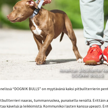
nelissä “DOGNIK BULLS” on myytävänä kaksi pitbullterrierin pent
bullterrieri naaras, tummanruskea, punaisella nenällä. Erittäin a
staa kävelyä ja leikkimistä. Kommunikoi lasten kanssa upeasti. Eri