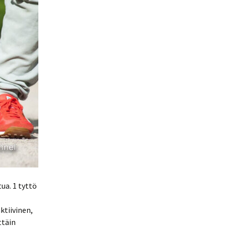
ua. 1 tyttö
ktiivinen,
ttäin