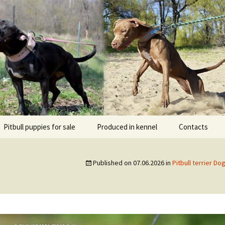
l DOGNIK BULLS Europe. ADBA registered. APBT p
BULLS
Pitbull puppies for sale
Produced in kennel
Contacts
кий
рьер
Published on
07.06.2026
in
Pitbull terrier D
кий булли