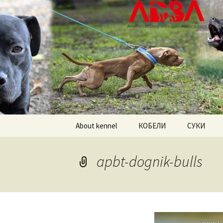
American pitbull terrier kenne
DOGNIK 
Перейти
About kennel
КОБЕЛИ
СУКИ
к
содержимому
Американский
Американс
питбультерьер
питбульте
apbt-dognik-bulls
Американский булли
Американс