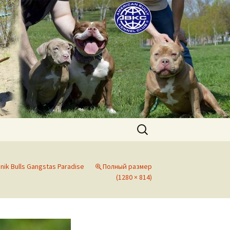
uppies for sale. Worldwide shipping
Найти:
ognik Bulls Gangstas Paradise
Полный размер
(1280 × 814)