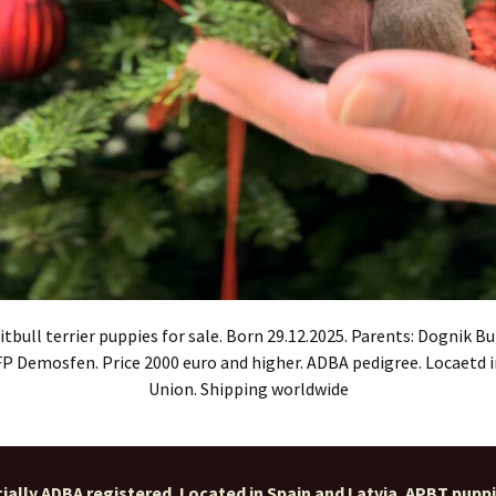
tbull terrier puppies for sale. Born 29.12.2025. Parents: Dognik B
SFP Demosfen. Price 2000 euro and higher. ADBA pedigree. Locaetd 
Union. Shipping worldwide
ially ADBA registered. Located in Spain and Latvia. APBT pupp