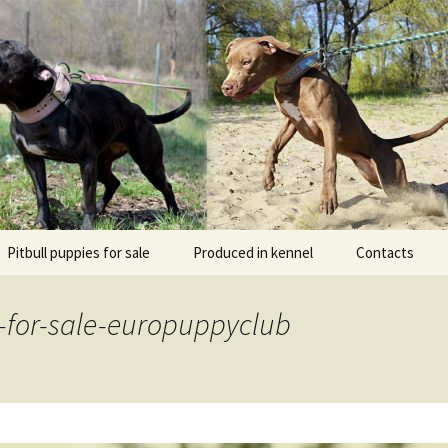
l DOGNIK BULLS Europe. ADBA registered. APBT p
BULLS
Pitbull puppies for sale
Produced in kennel
Contacts
кий
рьер
le-for-sale-europuppyclub
кий булли