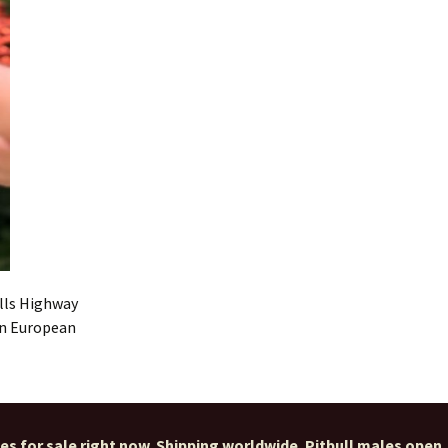
ulls Highway
in European
ies for sale right now. Shipping worldwide. Pitbull males open