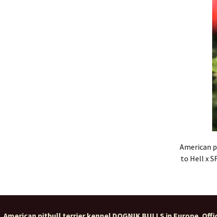
American pi
to Hell x 
American pitbull terrier kennel DOGNIK BULLS in Europe. Offic